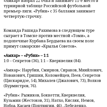
«Амкар» набрал 22 очка и занимает 11-е место в
турнирной таблице Российской футбольной
премьер-лиги. «Рубин» с 35 баллами занимает
четвертую строчку.
Команда Рашида Рахимова в следующем туре
сыграет в Томске против местной «Томи», а
подопечные Курбана Бердыева на своем поле
примут самарские «Крылья Советов».
«Амкар» – «Рубин» – 1:1
1:0 – Секретов (36), 1:1 – Кверквелия (84).
«Амкар»: Нарубин, Смирнов, Сираков, Мияйлович,
Новакович, Гришин, Коломейцев, Пеев, Секретов
(Цискаридзе, 54), Михалев (Джалович, 73), Волков
(Бурмистров, 76).
«Рубин»: Рыжиков, Боккетти, Кверквелия,
Кузьмин (Жестоков, 31), Натхо, Кисляк, Немов,
Нобоа, Касаев (Портнягин, 46) , Лебеденко,