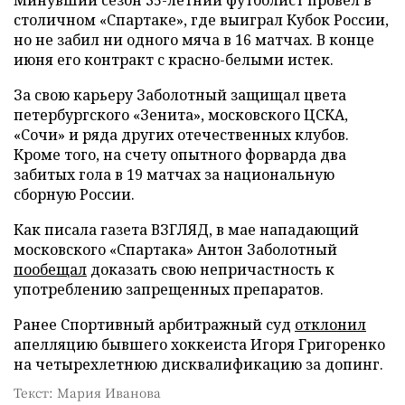
Минувший сезон 35-летний футболист провел в
столичном «Спартаке», где выиграл Кубок России,
но не забил ни одного мяча в 16 матчах. В конце
июня его контракт с красно-белыми истек.
За свою карьеру Заболотный защищал цвета
петербургского «Зенита», московского ЦСКА,
«Сочи» и ряда других отечественных клубов.
Кроме того, на счету опытного форварда два
забитых гола в 19 матчах за национальную
сборную России.
Как писала газета ВЗГЛЯД, в мае нападающий
московского «Спартака» Антон Заболотный
пообещал
доказать свою непричастность к
употреблению запрещенных препаратов.
Ранее Спортивный арбитражный суд
отклонил
апелляцию бывшего хоккеиста Игоря Григоренко
на четырехлетнюю дисквалификацию за допинг.
Текст: Мария Иванова