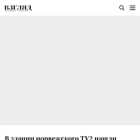
В здании норвежского TV2 нашли