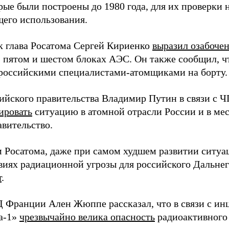
рые были построены до 1980 года, для их проверки 
его использования.
к глава Росатома Сергей Кириенко
выразил озабоче
, пятом и шестом блоках АЭС. Он также сообщил, 
российскими специалистами-атомщиками на борту.
сийского правительства Владимир Путин в связи с 
ировать
ситуацию в атомной отрасли России и в ме
авительство.
 Росатома, даже при самом худшем развитии ситуа
виях радиационной угрозы для российского Дальне
т
.
 Франции Ален Жюппе рассказал, что в связи с и
а-1»
чрезвычайно велика опасность
радиоактивного 