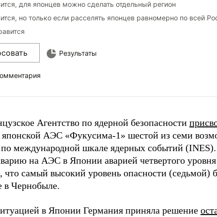
ится, для японцев можно сделать отдельный регион
ится, но только если расселять японцев равномерно по всей Ро
равится
осовать
Результаты
комментария
нцузское Агентство по ядерной безопасности
присв
 японской АЭС «Фукусима-1» шестой из семи воз
 по международной шкале ядерных событий (INES)
варию на АЭС в Японии аварией четвертого уровня
 что самый высокий уровень опасности (седьмой) б
е в Чернобыле.
 ситуацией в Японии Германия приняла решение
ост