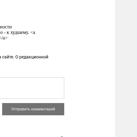
сности
 - к худшему. <a
</a>
 сайте. О редакционной