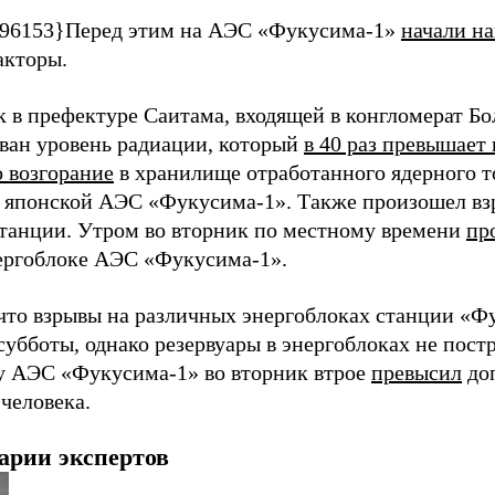
96153}Перед этим на АЭС «Фукусима-1»
начали на
акторы.
к в префектуре Саитама, входящей в конгломерат Бо
ван уровень радиации, который
в 40 раз превышает
 возгорание
в хранилище отработанного ядерного т
 японской АЭС «Фукусима-1». Также произошел в
станции. Утром во вторник по местному времени
пр
ергоблоке АЭС «Фукусима-1».
что взрывы на различных энергоблоках станции «Ф
субботы, однако резервуары в энергоблоках не пост
у АЭС «Фукусима-1» во вторник втрое
превысил
до
человека.
арии экспертов