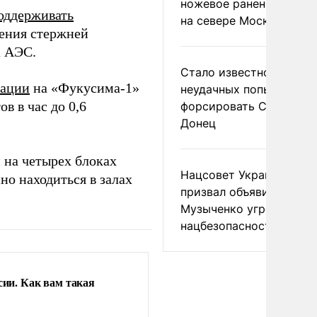
ножевое ранение в дра
поддерживать
на севере Москвы
нения стержней
а АЭС.
Стало известно о
иации
на «Фукусима-1»
неудачных попытках ВС
в в час до 0,6
форсировать Северски
Донец
и на четырех блоках
Нацсовет Украины по Т
но находиться в залах
призвал объявить
Музыченко угрозой
нацбезопасности
сии. Как вам такая