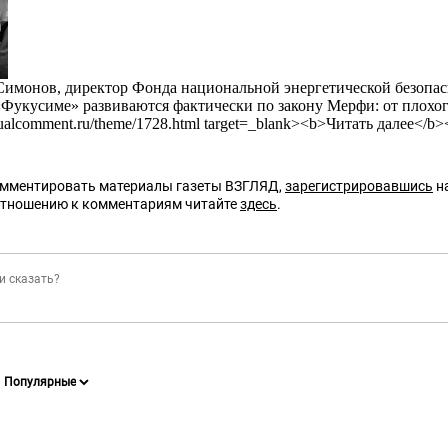
Симонов, директор Фонда национальной энергетической безопа
Фукусиме» развиваются фактически по закону Мерфи: от плохого
ctualcomment.ru/theme/1728.html target=_blank><b>Читать далее</b>
омментировать материалы газеты ВЗГЛЯД,
зарегистрировавшись
на
отношению к комментариям читайте
здесь
.