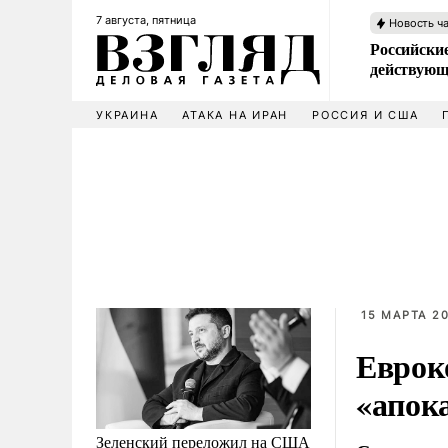
7 августа, пятница
Новость ч
Российские
действующ
УКРАИНА
АТАКА НА ИРАН
РОССИЯ И США
15 МАРТА 20
Еврок
«апок
Зеленский переложил на США