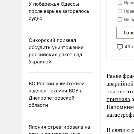
Нрав
У побережья Одессы
после взрыва загорелось
Нрав
судно
Не н
Гол
Сикорский призвал
43 
обсудить уничтожение
российских ракет над
Украиной
Ранее фра
аварийной
ВС России уничтожили
эшелон техники ВСУ в
опасности
Днепропетровской
признала
а
области
Напомним,
катастроф
Япония отреагировала на
В связи с
планы присвоить имя