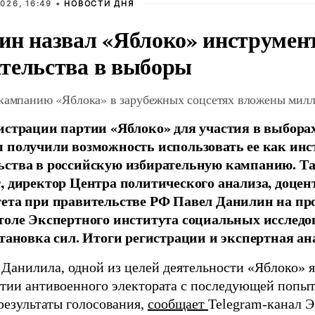
026, 16:49 •
НОВОСТИ ДНЯ
ин назвал «Яблоко» инструмен
тельства в выборы
 кампанию «Яблока» в зарубежных соцсетях вложены мил
истрации партии «Яблоко» для участия в выбора
 получили возможность использовать ее как ин
ства в российскую избирательную кампанию. Та
, директор Центра политического анализа, доце
тета при правительстве РФ Павел Данилин на п
толе Экспертного института социальных исслед
становка сил. Итоги регистрации и экспертная ан
 Данилила, одной из целей деятельности «Яблоко» 
ртии антивоенного электората с последующей попыт
результаты голосования,
сообщает
Telegram-канал 