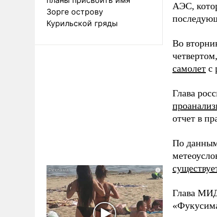
АЭС, кото
Зорге острову
последующ
Курильской гряды
Во вторни
четвертом
самолет
с 
Глава рос
проанализ
отчет в пр
По данным
метеоусло
существуе
Глава МИД
«Фукусим