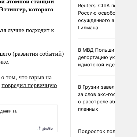
ой атомной станции
Reuters: США попросил
Эттингер, которого
Россию освободить
осужденного американ
Гилмана
ьзя лучше подходит к
В МВД Польши назвали
шего (развития событий)
депортацию украинцев
ике.
идиотской идеей
 том, что взрыв на
»
повредил первичную
В Грузии завели дело и
за слов экс-госминист
о расстреле абхазских
пленных
Подросток получил