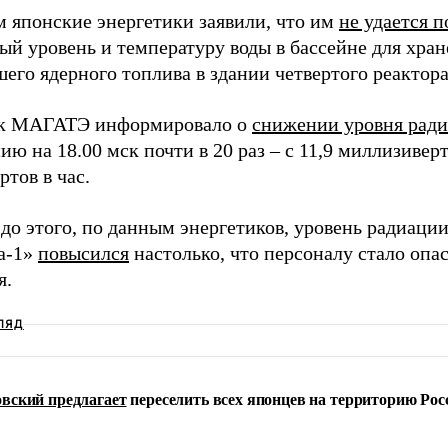
м японские энергетики заявили, что им
не удается 
ый уровень и температуру воды в бассейне для хра
шего ядерного топлива в здании четвертого реактор
ик МАГАТЭ информировало о
снижении уровня рад
ию на 18.00 мск почти в 20 раз
–
с 11,9 миллизиверто
тов в час.
до этого, по данным энергетиков, уровень радиаци
а-1»
повысился
настолько, что персоналу стало опас
я.
ЛЯД
вский предлагает
переселить всех японцев на территорию Рос