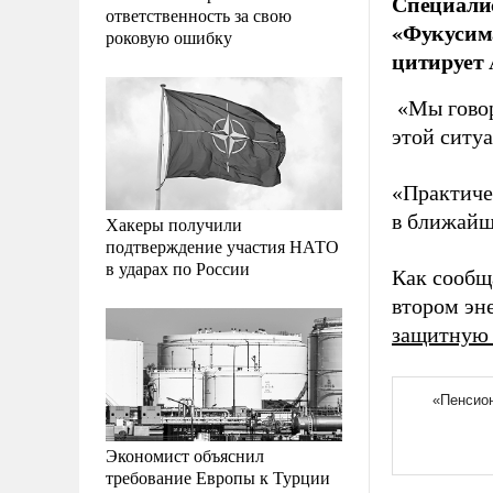
Специалис
ответственность за свою
«Фукусима
роковую ошибку
цитирует 
«Мы говори
этой ситу
«Практиче
в ближайш
Хакеры получили
подтверждение участия НАТО
в ударах по России
Как сообщ
втором эн
защитную 
Экономист объяснил
требование Европы к Турции