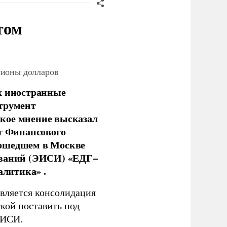
том
лионы долларов
х иностранные
струмент
кое мнение высказал
нт Финансового
рошедшем в Москве
ований (ЭИСИ) «ЕДГ–
алитика» .
является консолидация
кой поставить под
ЭИСИ.