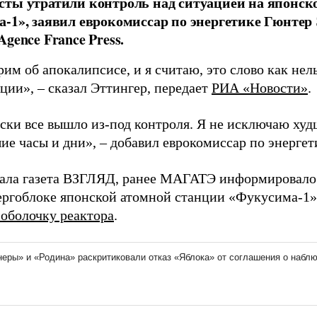
ты утратили контроль над ситуацией на японск
-1», заявил еврокомиссар по энергетике Гюнтер 
Agence France Press.
м об апокалипсисе, и я считаю, это слово как нел
ации»,
–
сказал Эттингер, передает
РИА «Новости»
.
ски все вышло из-под контроля. Я не исключаю худ
ие часы и дни»,
–
добавил еврокомиссар по энергет
ала газета ВЗГЛЯД, ранее МАГАТЭ информировало о
ергоблоке японской атомной станции «Фукусима-1
оболочку реактора
.