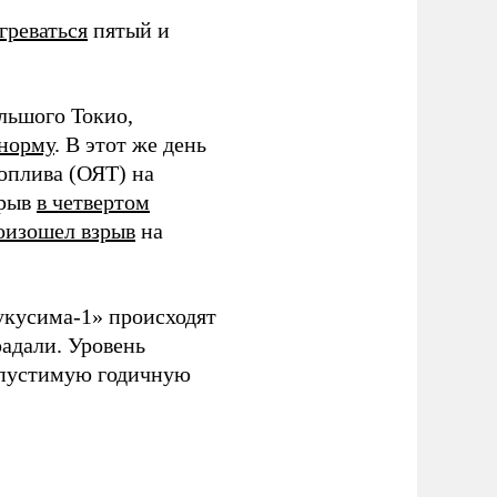
греваться
пятый и
льшого Токио,
 норму
. В этот же день
оплива (ОЯТ) на
зрыв
в четвертом
оизошел взрыв
на
укусима-1» происходят
радали. Уровень
пустимую годичную