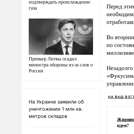
подтверждать происхождение
Перед эти
газа
необходим
отработав
Во вторн
по состоян
миллизивер
Премьер Литвы осадил
министра обороны из-за слов о
Незадолго 
России
«Фукусим
управлени
НА ВАШ ВЗГ
На Украине заявили об
уничтожении 1 млн кв.
метров складов
Жирино
идея?