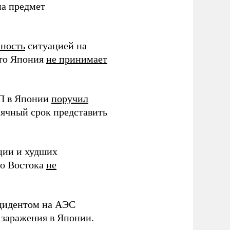
на предмет
нность
ситуацией на
что Япония
не принимает
ЧП в Японии
поручил
сячный срок представить
ции и худших
го Востока
не
нцидентом на АЭС
заражения в Японии.