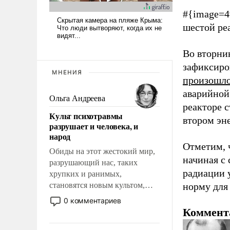
#{image=4
шестой ре
Во вторни
зафиксиро
МНЕНИЯ
произошло
аварийной
Ольга Андреева
реакторе 
Культ психотравмы
втором эн
разрушает и человека, и
народ
Отметим, 
Обиды на этот жестокий мир,
начиная с 
разрушающий нас, таких
радиации 
хрупких и ранимых,
становятся новым культом,
норму для 
постепенно вытесняя и
0 комментариев
отменяя традиционное
Коммент
требование к человеку – быть