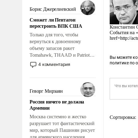
мужественным и твердым под
ударами судьбы, брать на себя
Борис Джерелиевский
ответственность, помогать
Сможет ли Пентагон
слабым, идти вперед и
перестроить ВПК США
Константин 
адаптироваться.
События на «
Только для того, чтобы
href=http://a
вернуться к довоенному
объему запасов ракет
Tomahawk, THAAD и Patriot
Вы можете к
США потребуется более трех
политике по 
4 комментария
лет. Даже небольшая война с
Ираном опустошила
американские арсеналы.
Сложившаяся ситуация
Геворг Мирзаян
означает многолетний период
Россия ничего не должна
уязвимости США, например,
Армении
перед Китаем.
Москва системно и жестко
Сортировка:
разрушает тот фантастический
мир, который Пашинян рисует
для армянского населения.