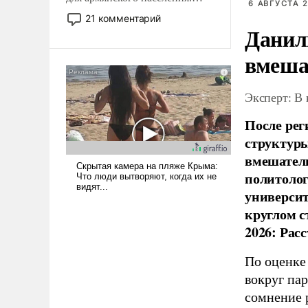
6 АВГУСТА 2
Мир, где политические
21 комментарий
прожекты будут безусловно
Данил
оплачиваться за счет
вмеша
российских
налогоплательщиков и где
Еревану за свои поступки не
Эксперт: В
нужно отвечать.
После рег
структуры
вмешатель
политолог
универси
круглом с
2026: Рас
По оценке
вокруг па
сомнение 