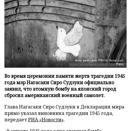
Фото: Keith Levit/STRKHL/Global Look
Press
Во время церемонии памяти жертв трагедии 1945
года мэр Нагасаки Сиро Судзуки официально
заявил, что атомную бомбу на японский город
сбросил американский военный самолет.
Глава Нагасаки Сиро Судзуки в Декларации мира
прямо указал виновника трагедии 1945 года,
передает
РИА «Новости»
.
«9 августа 1945 года одна атомная бомба,