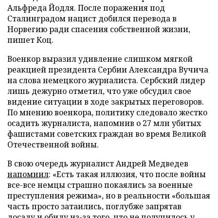
Альфреда Йодля. После поражения под
Сталинградом нацист добился перевода в
Норвегию ради спасения собственной жизни,
пишет Коц.
Военкор выразил удивление слишком мягкой
реакцией президента Сербии Александра Вучича
на слова немецкого журналиста. Сербский лидер
лишь дежурно отметил, что уже обсудил свое
видение ситуации в ходе закрытых переговоров.
По мнению военкора, политику следовало жестко
осадить журналиста, напомнив о 27 млн убитых
фашистами советских граждан во время Великой
Отечественной войны.
В свою очередь журналист Андрей Медведев
напомнил
: «Есть такая иллюзия, что после войны
все-все немцы страшно покаялись за военные
преступления режима», но в реальности «большая
часть просто затаились, поглубже запрятав
досаду и обиду из-за того, что не получилось у