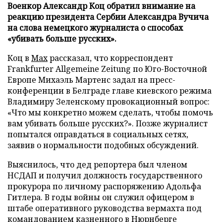
Военкор Александр Коц обратил внимание на
реакцию президента Сербии Александра Вучича
на слова немецкого журналиста о способах
«убивать больше русских».
Коц в
Мах
рассказал, что корреспондент
Frankfurter Allgemeine Zeitung по Юго-Восточной
Европе Михаэль Мартенс задал на пресс-
конференции в Белграде главе киевского режима
Владимиру Зеленскому провокационный вопрос:
«Что мы конкретно можем сделать, чтобы помочь
вам убивать больше русских?». Позже журналист
попытался оправдаться в социальных сетях,
заявив о нормальности подобных обсуждений.
Выяснилось, что дед репортера был членом
НСДАП и получил должность государственного
прокурора по личному распоряжению Адольфа
Гитлера. В годы войны он служил офицером в
штабе оперативного руководства вермахта под
командованием казненного в Нюрнберге