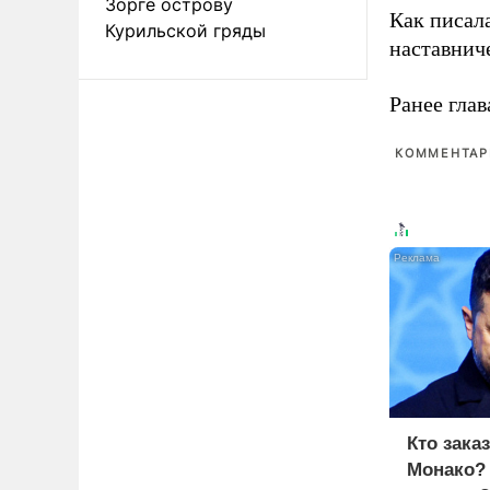
Зорге острову
Как писал
Курильской гряды
наставнич
Ранее глав
КОММЕНТАРИ
Кто зака
Монако?