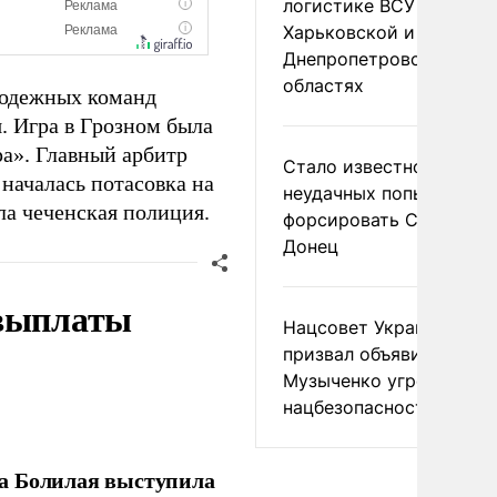
логистике ВСУ в
Харьковской и
Днепропетровской
областях
лодежных команд
. Игра в Грозном была
ра». Главный арбитр
Стало известно о
 началась потасовка на
неудачных попытках ВС
ла чеченская полиция.
форсировать Северски
Донец
 выплаты
Нацсовет Украины по Т
призвал объявить
Музыченко угрозой
нацбезопасности
ла Болилая выступила