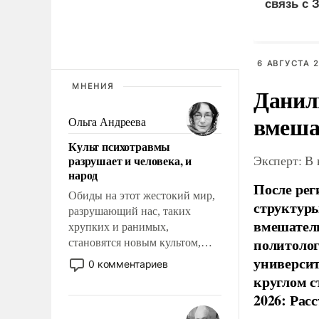
связь с 
6 АВГУСТА 2
МНЕНИЯ
Данил
вмеша
Ольга Андреева
Культ психотравмы
Эксперт: В
разрушает и человека, и
народ
После рег
Обиды на этот жестокий мир,
структуры
разрушающий нас, таких
вмешатель
хрупких и ранимых,
политолог
становятся новым культом,
постепенно вытесняя и
универси
0 комментариев
отменяя традиционное
круглом с
требование к человеку – быть
2026: Рас
мужественным и твердым под