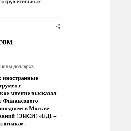
сокрушительных
Драпатого
анкций" против России
том
лионы долларов
х иностранные
струмент
кое мнение высказал
нт Финансового
рошедшем в Москве
ований (ЭИСИ) «ЕДГ–
алитика» .