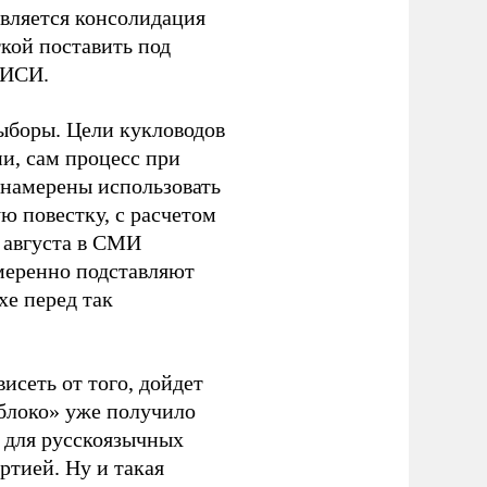
является консолидация
кой поставить под
ЭИСИ.
ыборы. Цели кукловодов
и, сам процесс при
 намерены использовать
ю повестку, с расчетом
 августа в СМИ
амеренно подставляют
хе перед так
висеть от того, дойдет
блоко» уже получило
а для русскоязычных
ртией. Ну и такая