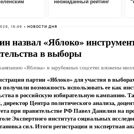
Зеленским
неожиданный рейтинг
"
с
026, 16:49 •
НОВОСТИ ДНЯ
ин назвал «Яблоко» инструмен
тельства в выборы
 кампанию «Яблока» в зарубежных соцсетях вложены мил
истрации партии «Яблоко» для участия в выбора
 получили возможность использовать ее как ин
ства в российскую избирательную кампанию. Та
, директор Центра политического анализа, доце
тета при правительстве РФ Павел Данилин на п
толе Экспертного института социальных исслед
становка сил. Итоги регистрации и экспертная ан