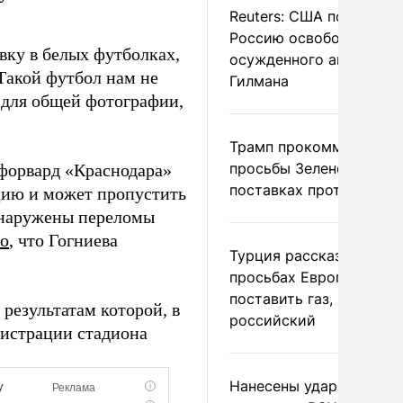
Reuters: США попросил
Россию освободить
ку в белых футболках,
осужденного американ
Такой футбол нам не
Гилмана
 для общей фотографии,
Трамп прокомментиров
просьбы Зеленского о
 форвард «Краснодара»
поставках противораке
ацию и может пропустить
обнаружены переломы
но
, что Гогниева
Турция рассказала о
просьбах Европы
поставить газ, но не
результатам которой, в
российский
нистрации стадиона
Нанесены удары по