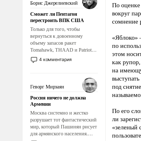
ударами судьбы, брать на себя
Борис Джерелиевский
По оценке
ответственность, помогать
вокруг па
Сможет ли Пентагон
слабым, идти вперед и
перестроить ВПК США
сомнение 
адаптироваться.
Только для того, чтобы
вернуться к довоенному
«Яблоко» 
объему запасов ракет
по исполь
Tomahawk, THAAD и Patriot
этом носи
США потребуется более трех
4 комментария
как рупор
лет. Даже небольшая война с
на имеющу
Ираном опустошила
американские арсеналы.
выступать
Сложившаяся ситуация
под снятие
Геворг Мирзаян
означает многолетний период
называемо
Россия ничего не должна
уязвимости США, например,
Армении
перед Китаем.
По его сло
Москва системно и жестко
ли зареги
разрушает тот фантастический
«зеленый 
мир, который Пашинян рисует
для армянского населения.
пользовате
Мир, где политические