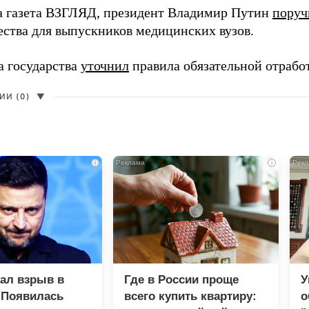
а газета ВЗГЛЯД, президент Владимир Путин
поруч
ества для выпускников медицинских вузов.
а государства
уточнил
правила обязательной отрабо
И (0)
▼
i
i
зал взрыв в
Где в России проще
У
 Появилась
всего купить квартиру:
о