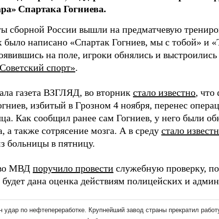
ра» Спартака Гогниева.
ы сборной России вышли на предматчевую трениров
х было написано «Спартак Гогниев, мы с тобой» и «
оявившись на поле, игроки обнялись и выстроились
Советский спорт»
.
ала газета ВЗГЛЯД, во вторник
стало известно
, что
огниев, избитый в Грозном 4 ноября, перенес опер
яца. Как сообщил ранее сам Гогниев, у него были 
а, а также сотрясение мозга. А в среду
стало извест
з больницы в пятницу.
тво МВД
поручило провести
служебную проверку, по 
, будет дана оценка действиям полицейских и адми