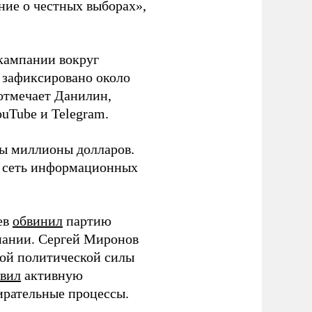
ние о честных выборах»,
кампании вокруг
о зафиксировано около
 отмечает Данилин,
ouTube и Telegram.
ны миллионы долларов.
ю сеть информационных
ев
обвинил
партию
пании. Сергей Миронов
той политической силы
вил
активную
ирательные процессы.