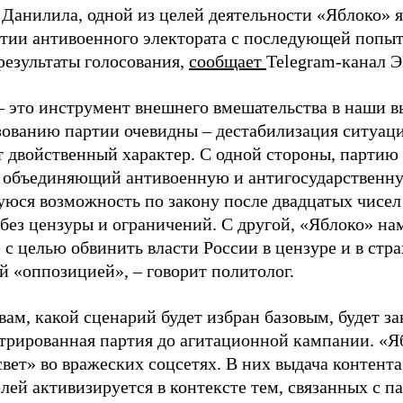
 Данилила, одной из целей деятельности «Яблоко» 
ртии антивоенного электората с последующей попыт
результаты голосования,
сообщает
Telegram-канал 
– это инструмент внешнего вмешательства в наши в
зованию партии очевидны – дестабилизация ситуаци
т двойственный характер. С одной стороны, партию
, объединяющий антивоенную и антигосударственну
юся возможность по закону после двадцатых чисел
 без цензуры и ограничений. С другой, «Яблоко» н
 с целью обвинить власти России в цензуре и в стра
й «оппозицией», – говорит политолог.
вам, какой сценарий будет избран базовым, будет за
стрированная партия до агитационной кампании. «Я
свет» во вражеских соцсетях. В них выдача контент
лей активизируется в контексте тем, связанных с па