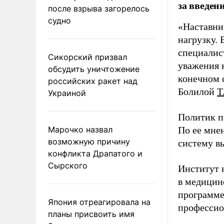
за введен
после взрыва загорелось
судно
«Наставни
нагрузку. 
специалис
Сикорский призвал
уважения к
обсудить уничтожение
конечном с
российских ракет над
Болилой
Т
Украиной
Политик п
Марочко назвал
По ее мне
возможную причину
систему в
конфликта Драпатого и
Сырского
Институт 
в медицине
программе
Япония отреагировала на
профессио
планы присвоить имя