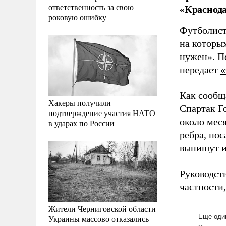
ответственность за свою
«Краснода
роковую ошибку
Футболист
на которы
нужен». П
передает
«
Как сообщ
Хакеры получили
Спартак Г
подтверждение участия НАТО
около мес
в ударах по России
ребра, нос
выпишут и
Руководс
частности
Жители Черниговской области
Украины массово отказались