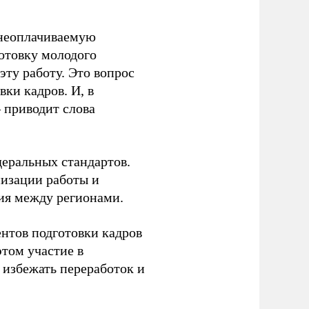
 неоплачиваемую
готовку молодого
ту работу. Это вопрос
ки кадров. И, в
– приводит слова
еральных стандартов.
низации работы и
ия между регионами.
ентов подготовки кадров
этом участие в
избежать переработок и