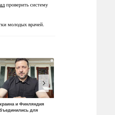
ил
проверить систему
тки молодых врачей.
i
краина и Финляндия
«Генерал-провал»: кака
бъединились для
правда выяснилась про