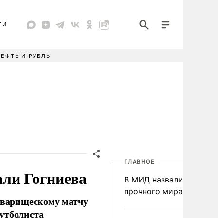
ТИ
НЕФТЬ И РУБЛЬ
ГЛАВНОЕ
али Гогниева
В МИД назвали условия
прочного мира на Укра
товарищескому матчу
утболиста