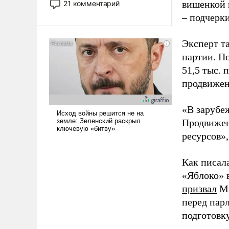
вишенкой 
21 комментарий
прожекты будут безусловно
– подчерк
оплачиваться за счет
российских
Эксперт т
налогоплательщиков и где
Еревану за свои поступки не
партии. П
нужно отвечать.
51,5 тыс.
продвижени
«В зарубе
Продвижен
ресурсов»,
Как писал
«Яблоко» 
призвал
Ми
перед пар
подготовк