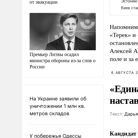
от эвакуации
Напомним,
«Терек» и 
остановлен
Алексей Ам
Премьер Литвы осадил
поле и за
министра обороны из-за слов о
России
6 АВГУСТА 2
«Един
наста
На Украине заявили об
уничтожении 1 млн кв.
метров складов
Tекст:
Дарья
Кандидат 
У побережья Одессы