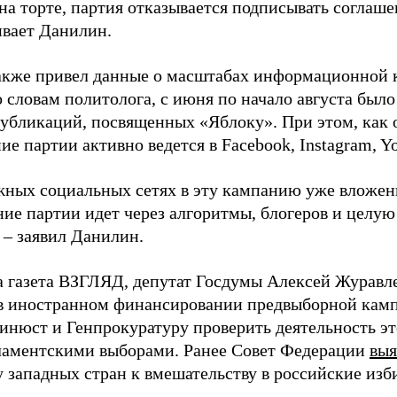
на торте, партия отказывается подписывать соглаше
ивает Данилин.
акже привел данные о масштабах информационной 
о словам политолога, с июня по начало августа был
 публикаций, посвященных «Яблоку». При этом, как
е партии активно ведется в Facebook, Instagram, Y
жных социальных сетях в эту кампанию уже вложе
ие партии идет через алгоритмы, блогеров и целу
 – заявил Данилин.
а газета ВЗГЛЯД, депутат Госдумы Алексей Журавл
в иностранном финансировании предвыборной кам
нюст и Генпрокуратуру проверить деятельность э
ламентскими выборами. Ранее Совет Федерации
выя
у западных стран к вмешательству в российские изб