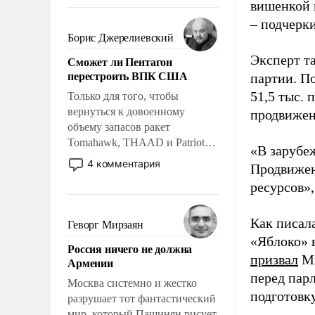
требование к человеку – быть
вишенкой 
мужественным и твердым под
– подчерк
ударами судьбы, брать на себя
Борис Джерелиевский
ответственность, помогать
Эксперт т
Сможет ли Пентагон
слабым, идти вперед и
перестроить ВПК США
партии. П
адаптироваться.
51,5 тыс.
Только для того, чтобы
вернуться к довоенному
продвижени
объему запасов ракет
Tomahawk, THAAD и Patriot
«В зарубе
США потребуется более трех
4 комментария
Продвижен
лет. Даже небольшая война с
ресурсов»,
Ираном опустошила
американские арсеналы.
Сложившаяся ситуация
Как писал
Геворг Мирзаян
означает многолетний период
«Яблоко» 
Россия ничего не должна
уязвимости США, например,
призвал
Ми
Армении
перед Китаем.
перед пар
Москва системно и жестко
подготовк
разрушает тот фантастический
мир, который Пашинян рисует