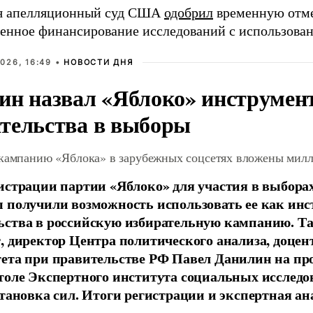
я
апелляционный суд США
одобрил
временную отме
венное финансирование исследований с использован
026, 16:49 •
НОВОСТИ ДНЯ
ин назвал «Яблоко» инструмен
тельства в выборы
 кампанию «Яблока» в зарубежных соцсетях вложены мил
истрации партии «Яблоко» для участия в выбора
 получили возможность использовать ее как ин
ства в российскую избирательную кампанию. Та
, директор Центра политического анализа, доце
тета при правительстве РФ Павел Данилин на п
толе Экспертного института социальных исслед
становка сил. Итоги регистрации и экспертная ан