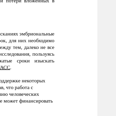
ой потери вложенных в
зысканиях эмбриональные
рок, для них необходимо
ежду тем, далеко не все
сследования, пользуясь
жатые сроки изыскать
ТАСС
.
поддержке некоторых
в, что работа с
нию человеческих
не может финансировать