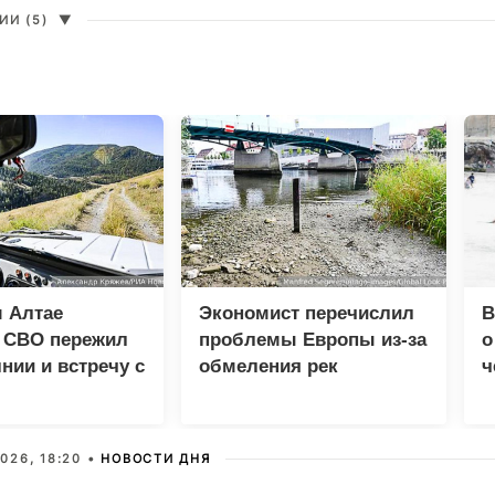
И (5)
▼
 Алтае
Экономист перечислил
В
к СВО пережил
проблемы Европы из-за
о
нии и встречу с
обмеления рек
ч
м
м
026, 18:20 •
НОВОСТИ ДНЯ