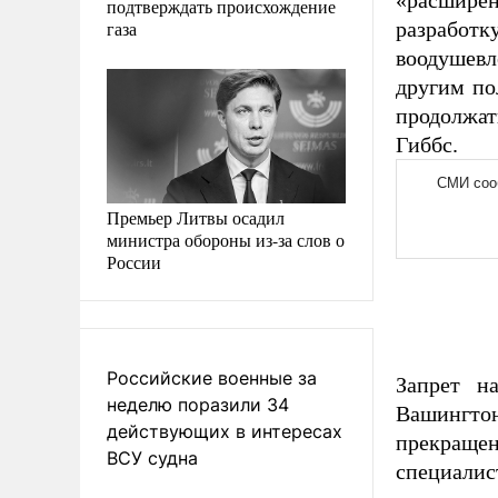
«расшире
подтверждать происхождение
газа
разработ
воодушевл
другим по
продолжат
Гиббс.
Премьер Литвы осадил
министра обороны из-за слов о
России
Российские военные за
Запрет н
неделю поразили 34
Вашингто
действующих в интересах
прекращен
ВСУ судна
специали