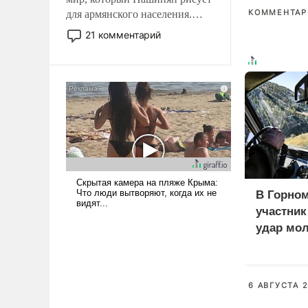
КОММЕНТАРИ
для армянского населения.
Мир, где политические
21 комментарий
прожекты будут безусловно
оплачиваться за счет
российских
налогоплательщиков и где
Еревану за свои поступки не
нужно отвечать.
В Горном
участни
удар мол
медведе
6 АВГУСТА 2