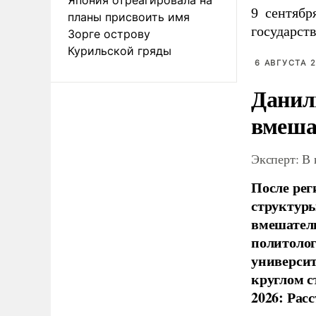
9
сентябр
планы присвоить имя
государст
Зорге острову
Курильской гряды
6 АВГУСТА 2
Данил
вмеша
Эксперт: В
После рег
структуры
вмешатель
политолог
универси
круглом с
2026: Рас