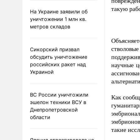
поврежден
такую рабо
На Украине заявили об
уничтожении 1 млн кв.
метров складов
Объясняет
стволовые
Сикорский призвал
поддержив
обсудить уничтожение
российских ракет над
научные ц
Украиной
ассигнов
альтернат
ВС России уничтожили
Как сообщ
эшелон техники ВСУ в
гуманитар
Днепропетровской
эмбрионал
области
эмбрионов
такие исс
Япония отреагировала на