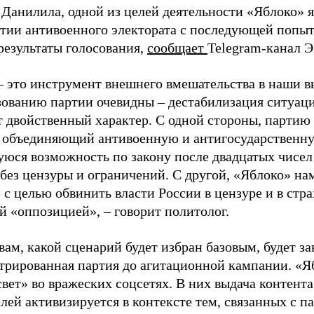
 Данилила, одной из целей деятельности «Яблоко» 
ртии антивоенного электората с последующей попыт
результаты голосования,
сообщает
Telegram-канал 
– это инструмент внешнего вмешательства в наши в
зованию партии очевидны – дестабилизация ситуаци
т двойственный характер. С одной стороны, партию
, объединяющий антивоенную и антигосударственну
юся возможность по закону после двадцатых чисел
 без цензуры и ограничений. С другой, «Яблоко» н
 с целью обвинить власти России в цензуре и в стра
й «оппозицией», – говорит политолог.
вам, какой сценарий будет избран базовым, будет за
стрированная партия до агитационной кампании. «Я
свет» во вражеских соцсетях. В них выдача контент
лей активизируется в контексте тем, связанных с па