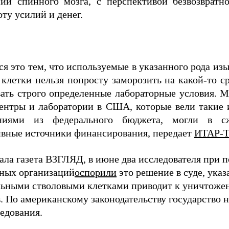
ий спинного мозга, с перспективой безвозвратн
ту усилий и денег.
ся это тем, что используемые в указанного рода и
 клетки нельзя попросту заморозить на какой-то с
ать строго определенные лабораторные условия. М
ентры и лаборатории в США, которые вели такие и
аниями из федерального бюджета, могли в с
ивные источники финансирования, передает
ИТАР-
ала газета ВЗГЛЯД,
в июне два исследователя при 
ных организаций
оспорили
это решение в суде, указа
ьными стволовыми клетками приводит к уничтоже
. По американскому законодательству государство 
ледования.