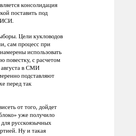
является консолидация
кой поставить под
ЭИСИ.
ыборы. Цели кукловодов
и, сам процесс при
 намерены использовать
ю повестку, с расчетом
 августа в СМИ
амеренно подставляют
хе перед так
висеть от того, дойдет
блоко» уже получило
а для русскоязычных
ртией. Ну и такая