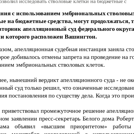
зволил исследовать стволовые клетки на бюджетные с
ания с использованием эмбриональных стволовы
е на бюджетные средства, могут продолжаться, 
вторник апелляционный суд федерального округа
и которого расположен Вашингтон.
азом, апелляционная судебная инстанция заняла ст
рое добивалось отмены запрета на проведение на г
анием эмбриональных стволовых клеток.
нее, нынешний вердикт апелляционного суда - не о
нный суд только решил, что означенные исследован
ия постановления по существу дела. Когда это произ
 приветствовал промежуточное решение апелляцион
ном заявлении пресс-секретарь Белого дома Робер
ама объявил «высшим приоритетом» работы 