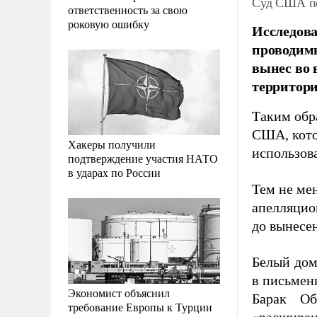
Суд США по
ответственность за свою
роковую ошибку
Исследов
проводимы
вынес во 
территори
Таким обр
США, кото
Хакеры получили
использов
подтверждение участия НАТО
в ударах по России
Тем не ме
апелляцио
до вынесен
Белый дом
в письмен
Экономист объяснил
Барак Об
требование Европы к Турции