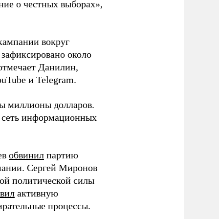
ние о честных выборах»,
кампании вокруг
о зафиксировано около
 отмечает Данилин,
ouTube и Telegram.
ны миллионы долларов.
ю сеть информационных
ев
обвинил
партию
пании. Сергей Миронов
той политической силы
вил
активную
ирательные процессы.