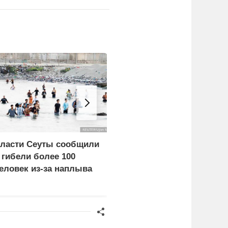
ласти Сеуты сообщили
Пост Дмитриева о
 гибели более 100
гибели Европы из-за
еловек из-за наплыва
мигрантов собрал
игрантов
миллион просмотров в
X