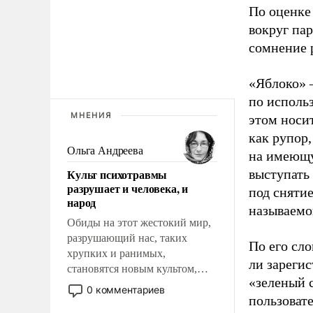
По оценке
вокруг па
сомнение 
«Яблоко» 
по исполь
МНЕНИЯ
этом носи
как рупор
Ольга Андреева
на имеющу
Культ психотравмы
выступать
разрушает и человека, и
под снятие
народ
называемо
Обиды на этот жестокий мир,
разрушающий нас, таких
По его сло
хрупких и ранимых,
ли зареги
становятся новым культом,
«зеленый 
постепенно вытесняя и
0 комментариев
пользовате
отменяя традиционное