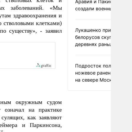
м стволовых клеток и
Аравия и Пакистан
ых заболеваний. «Мы
создали военный союз
утам здравоохранения и
о стволовыми клетками)
Лукашенко призвал
по существу», - заявил
белорусов скупать дом
деревнях раньше росси
Подросток получил
ножевое ранение в дра
на севере Москвы
льным окружным судом
 означал на практике
сулящих, как заявляют
еймера и Паркинсона,