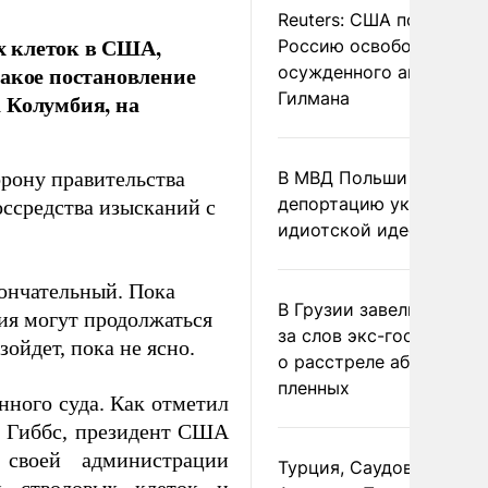
Reuters: США попросил
х клеток в США,
Россию освободить
такое постановление
осужденного американ
Гилмана
 Колумбия, на
орону правительства
В МВД Польши назвали
депортацию украинцев
оссредства изысканий с
идиотской идеей
кончательный. Пока
В Грузии завели дело и
ия могут продолжаться
за слов экс-госминист
ойдет, пока не ясно.
о расстреле абхазских
пленных
ного суда. Как отметил
т Гиббс, президент США
своей администрации
Турция, Саудовская