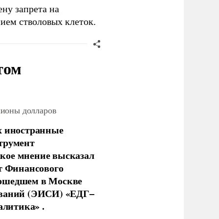
ну запрета на
ием стволовых клеток.
том
лионы долларов
х иностранные
струмент
кое мнение высказал
нт Финансового
рошедшем в Москве
ований (ЭИСИ) «ЕДГ–
алитика» .