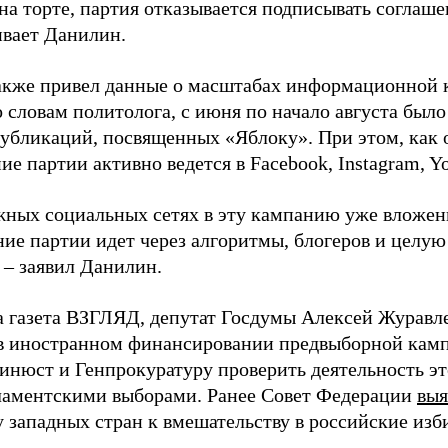
на торте, партия отказывается подписывать соглаше
ивает Данилин.
акже привел данные о масштабах информационной 
о словам политолога, с июня по начало августа был
 публикаций, посвященных «Яблоку». При этом, как
е партии активно ведется в Facebook, Instagram, Y
жных социальных сетях в эту кампанию уже вложе
ие партии идет через алгоритмы, блогеров и целу
 – заявил Данилин.
а газета ВЗГЛЯД, депутат Госдумы Алексей Журавл
в иностранном финансировании предвыборной кам
нюст и Генпрокуратуру проверить деятельность э
ламентскими выборами. Ранее Совет Федерации
выя
у западных стран к вмешательству в российские изб