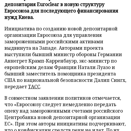
депозитария Euroclear в новую структуру
Евросоюза для последующего финансирования
нужд Киева.
Инициатива по созданию новой депозитарной
организации Евросоюза для управления
замороженными российскими активами
выдвинута на Западе. Авторами проекта
выступили бывший министр обороны Германии
Аннегрет Крамп-Карренбауэр, экс-министр по
европейским делам Франции Натали Луазо и
бывший заместитель помощника президента
США по национальной безопасности Далип Сингх,
передает
ТАСС
.
В совместном заявлении политиков отмечается,
что «Евросоюзу следует немедленно передать
опеку над замороженными счетами российского
Центробанка новой депозитарной организации
ЕС». При этом авторы инициативы подчеркивают,
что о конфискации средств речи не идет. По их