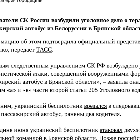
алерия Городецкая
ватели СК России возбудили уголовное дело о тер
жирский автобус из Белоруссии в Брянской област
мацию об этом подтвердила официальный представ
нко, передает
ТАСС
.
ным следственным управлением СК РФ возбуждено у
ристической атаки, совершенной вооруженными фо
ирский автобус в Брянской области», – заявила она
м «а» и «в» части второй статьи 205 Уголовного ко
ним, украинский беспилотник
врезался
в следовав
пассажирский автобус, ранены два водителя.
едине июня украинский беспилотник
атаковал
двухэ
льной командой в Брянской области. Позже российс