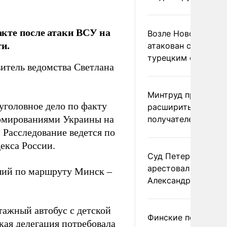
акте после атаки ВСУ на
Возле Новороссий
и.
атакован сухогруз 
турецким флагом
итель ведомства Светлана
Минтруд предложи
головное дело по факту
расширить список
рмированиями Украины на
получателей двух 
. Расследование ведется по
декса России.
Суд Петербурга за
арестовал супругу
ший по маршруту Минск –
Александра Невзо
тажный автобус с детской
Финские погранич
кая делегация
потребовала