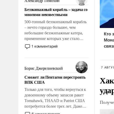
Александр Тимохин
адаптироваться.
Безэкипажный корабль – задача со
многими неизвестными
500-тонный безэкипажный корабль
– нечто гораздо большее, чем
небольшие безэкипажные катера,
Кто 
применение которых уже стало
Мона
обыденностью. Задача по созданию
связ
1 комментарий
такого корабля очень сложна и
амбициозна. Однако и ее
реализация радикально поднимет
наши боевые возможности.
7 АВГУ
Борис Джерелиевский
Сможет ли Пентагон перестроить
Хак
ВПК США
уда
Только для того, чтобы вернуться к
довоенному объему запасов ракет
Tomahawk, THAAD и Patriot США
Получе
потребуется более трех лет. Даже
небольшая война с Ираном
6 комментариев