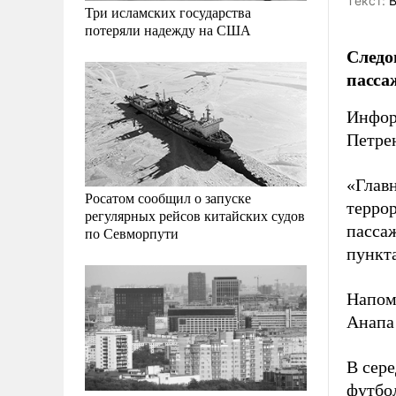
Tекст:
В
Три исламских государства
потеряли надежду на США
Следо
пасса
Инфор
Петре
«Глав
Росатом сообщил о запуске
терро
регулярных рейсов китайских судов
пассаж
по Севморпути
пункта
Напом
Анапа 
В сер
футбо