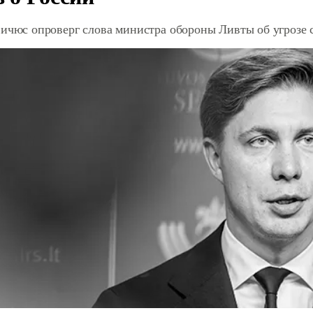
ичюс опроверг слова министра обороны Ливты об угрозе 