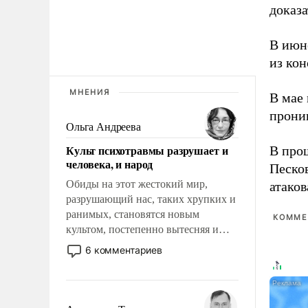
доказа
В июн
из ко
МНЕНИЯ
В мае
прони
Ольга Андреева
Культ психотравмы разрушает и
В про
человека, и народ
Песко
Обиды на этот жестокий мир,
атако
разрушающий нас, таких хрупких и
ранимых, становятся новым
КОММЕ
культом, постепенно вытесняя и
отменяя традиционное требование к
6 комментариев
человеку – быть мужественным и
твердым под ударами судьбы, брать
на себя ответственность, помогать
слабым, идти вперед и