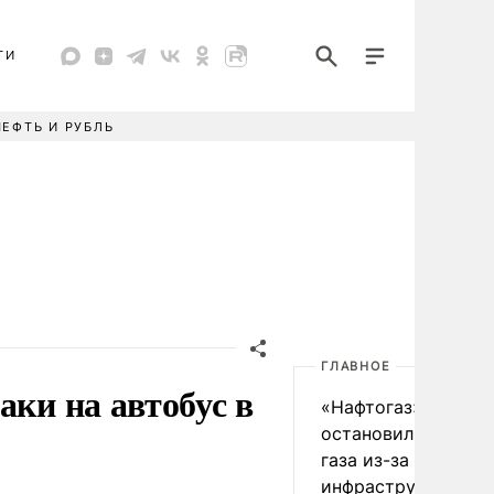
ТИ
НЕФТЬ И РУБЛЬ
ГЛАВНОЕ
аки на автобус в
«Нафтогаз» Украин
остановил добычу 
газа из-за повреж
инфраструктуры