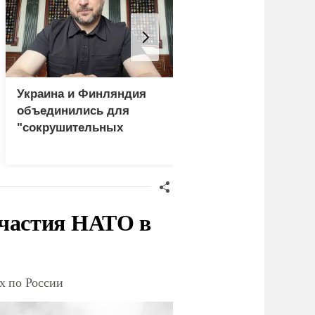
Украина и Финляндия
Пощечина всей сис
объединились для
правосудия: что
"сокрушительных
натворил сын
санкций" против России
украинского олигар
участия НАТО в
х по России