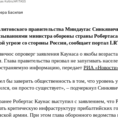
as Kulbis/AP/TASS
ера Басилая
 литовского правительства Миндаугас Синкявичю
зываниями министра обороны страны Робертаса 
ой угрозе со стороны России, сообщает портал LR
вичюс опроверг заявления Каунаса о якобы возраст
. Глава правительства призвал не запугивать насел
остраняемую информацию, передает
РИА «Новости
ел бы заверить общественность в том, что уровень 
лся, он просто существует», – подчеркнул Синкяви
анее Робертас Каунас выступил с заявлением, что 
вать критическую инфраструктуру прибалтийских го
ской армии. При этом глава оборонного ведомства 