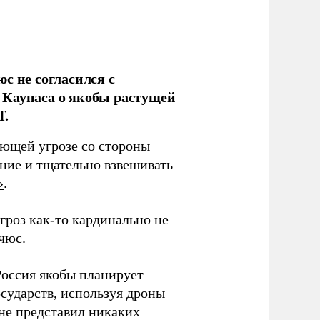
с не согласился с
Каунаса о якобы растущей
T.
ающей угрозе со стороны
ение и тщательно взвешивать
»
.
угроз как-то кардинально не
чюс.
Россия якобы планирует
сударств, используя дроны
не представил никаких