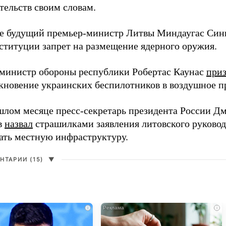
тельств своим словам.
е будущий премьер-министр Литвы Миндаугас Си
нституции запрет на размещение ядерного оружия.
 министр обороны республики Робертас Каунас
при
кновение украинских беспилотников в воздушное п
шлом месяце пресс-секретарь президента России Д
в
назвал
страшилками заявления литовского руковод
вать местную инфраструктуру.
НТАРИИ (15)
▼
i
i