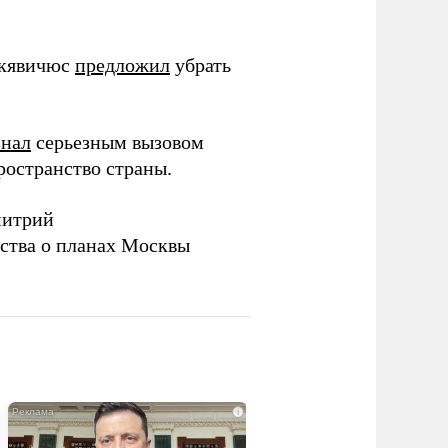
нкявичюс
предложил
убрать
знал
серьезным вызовом
ространство страны.
митрий
ства о планах Москвы
i