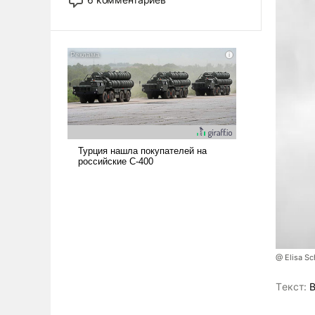
опустошила американские
арсеналы. Сложившаяся ситуация
означает многолетний период
уязвимости США, например, перед
Китаем.
@ Elisa Sc
Tекст:
В