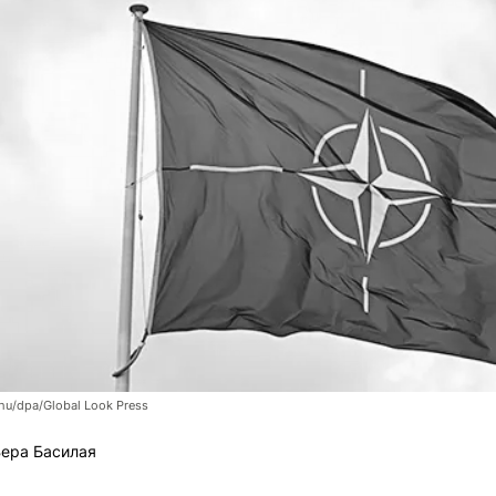
hu/dpa/Global Look Press
ера Басилая