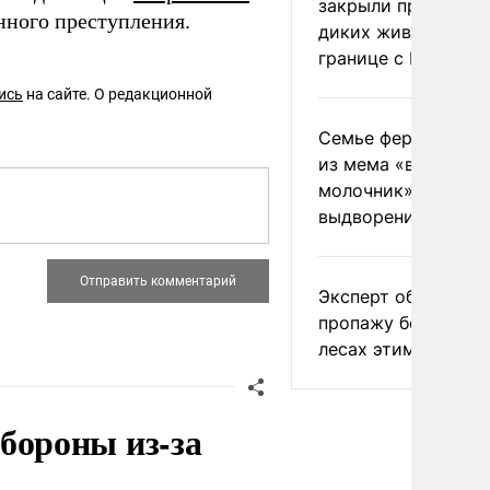
закрыли проходы д
нного преступления.
диких животных на
границе с Россией
ись
на сайте. О редакционной
Семье фермера Уо
из мема «веселый
молочник» пригро
выдворением из Р
Эксперт объяснил
пропажу белых гри
лесах этим летом
бороны из-за