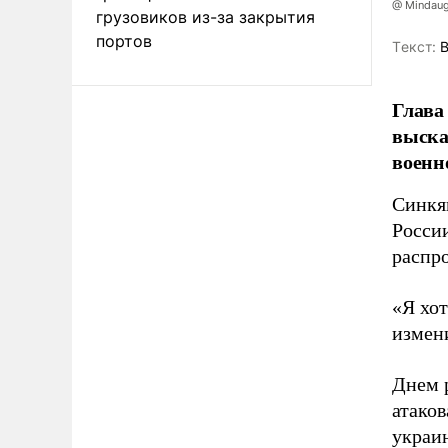
@ Mindaug
грузовиков из-за закрытия
портов
Tекст:
В
Глава
выска
военн
Синкя
России
распр
«Я хот
измени
Днем р
атако
украин