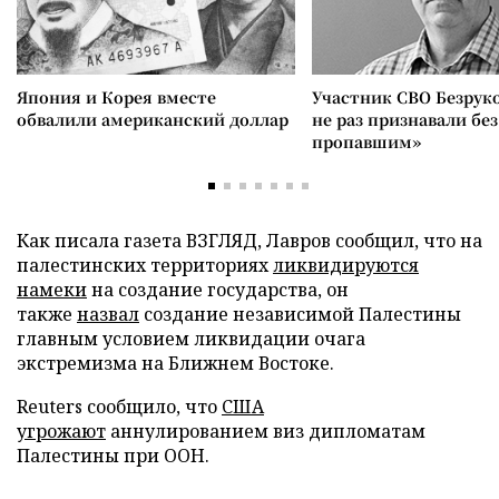
Япония и Корея вместе
Участник СВО Безрук
обвалили американский доллар
не раз признавали без
пропавшим»
Как писала газета ВЗГЛЯД, Лавров сообщил, что на
палестинских территориях
ликвидируются
намеки
на создание государства, он
также
назвал
создание независимой Палестины
главным условием ликвидации очага
экстремизма на Ближнем Востоке.
Reuters сообщило, что
США
угрожают
аннулированием виз дипломатам
Палестины при ООН.