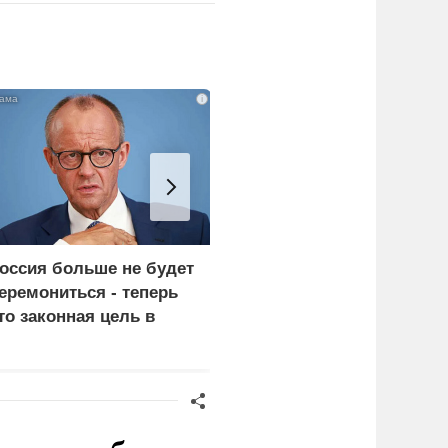
i
оссия больше не будет
Украина и Финляндия
еремониться - теперь
объединились для
то законная цель в
"сокрушительных
ермании
санкций" против России