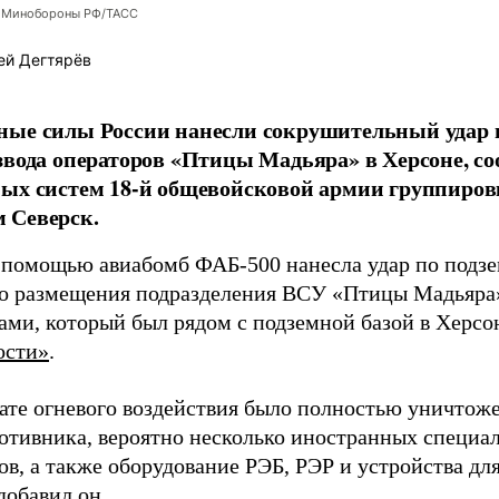
 Минобороны РФ/ТАСС
ей Дегтярёв
ные силы России нанесли сокрушительный удар 
звода операторов «Птицы Мадьяра» в Херсоне, с
ых систем 18-й общевойсковой армии группиров
 Северск.
 помощью авиабомб ФАБ-500 нанесла удар по подз
о размещения подразделения ВСУ «Птицы Мадьяра»
ами, который был рядом с подземной базой в Херсо
ости»
.
тате огневого воздействия было полностью уничтоже
ротивника, вероятно несколько иностранных специал
в, а также оборудование РЭБ, РЭР и устройства дл
добавил он.