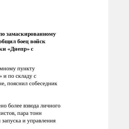
по замаскированному
ообщил боец войск
ки «Днепр» с
емному пункту
 и по складу с
не, пояснил собеседник
но более взвода личного
истов, пара тонн
я запуска и управления