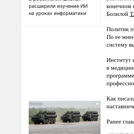
конечном с
расширили изучение ИИ
на уроках информатики
Болилой
Т
Политик п
По ее мне
систему в
Институт 
в медицине
программе
профессио
Как писал
наставнич
Ранее глав