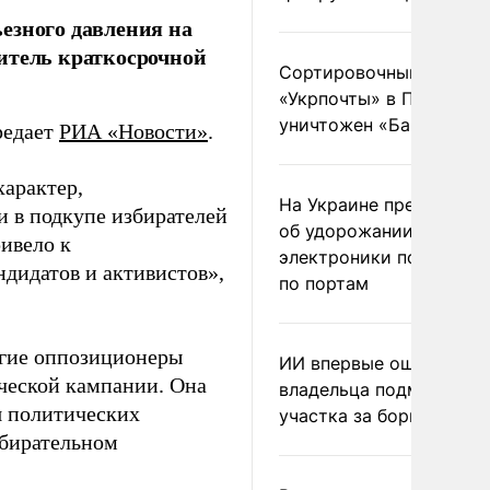
езного давления на
итель краткосрочной
Сортировочный пункт
«Укрпочты» в Павлогра
уничтожен «Бандероль
редает
РИА «Новости»
.
арактер,
На Украине предупреди
 в подкупе избирателей
об удорожании китайс
ривело к
электроники после уда
дидатов и активистов»,
по портам
огие оппозиционеры
ИИ впервые оштрафова
ческой кампании. Она
владельца подмосковн
я политических
участка за борщевик
збирательном