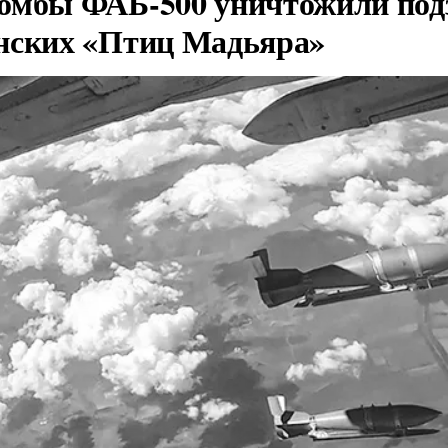
омбы ФАБ-500 уничтожили под
нских «Птиц Мадьяра»