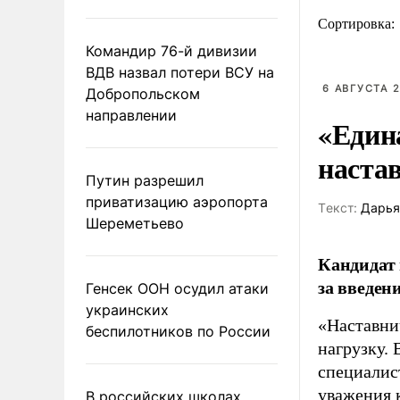
Сортировка:
Командир 76-й дивизии
ВДВ назвал потери ВСУ на
6 АВГУСТА 2
Добропольском
направлении
«Един
наста
Путин разрешил
приватизацию аэропорта
Tекст:
Дарья
Шереметьево
Кандидат 
за введен
Генсек ООН осудил атаки
украинских
«Наставни
беспилотников по России
нагрузку. 
специалис
уважения к
В российских школах