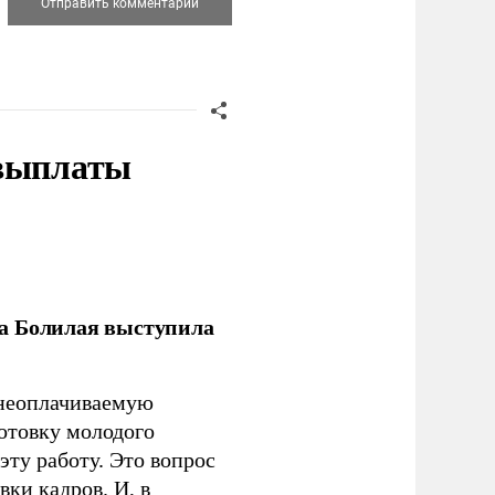
 выплаты
ла Болилая выступила
 неоплачиваемую
готовку молодого
ту работу. Это вопрос
ки кадров. И, в