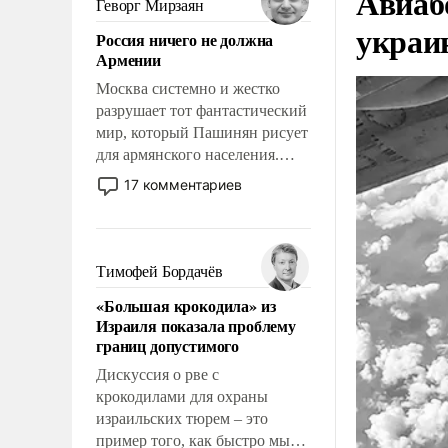
Авиаб
Геворг Мирзаян
означает многолетний период
украи
Россия ничего не должна
уязвимости США, например,
Армении
перед Китаем.
Москва системно и жестко
разрушает тот фантастический
мир, который Пашинян рисует
для армянского населения.
Мир, где политические
17 комментариев
прожекты будут безусловно
оплачиваться за счет
российских
налогоплательщиков и где
Тимофей Бордачёв
Еревану за свои поступки не
«Большая крокодила» из
нужно отвечать.
Израиля показала проблему
границ допустимого
Дискуссия о рве с
крокодилами для охраны
израильских тюрем – это
пример того, как быстро мы