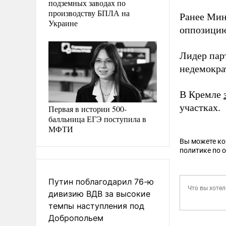
подземных заводах по
производству БПЛА на
Ранее Мин
Украине
оппозицию
Лидер пар
недемокра
В Кремле
участках.
Первая в истории 500-
балльница ЕГЭ поступила в
МФТИ
Вы можете к
политике по 
Путин поблагодарил 76-ю
дивизию ВДВ за высокие
темпы наступления под
Добропольем