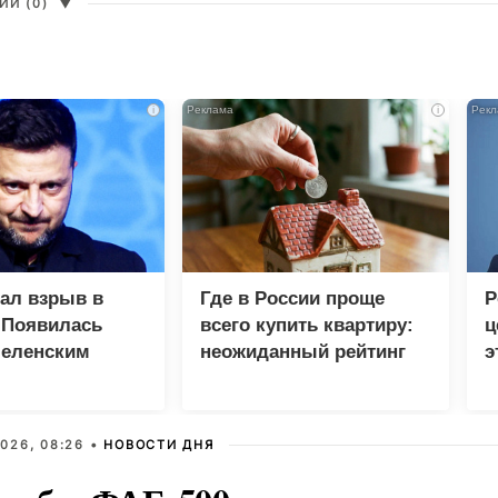
И (0)
▼
i
i
зал взрыв в
Где в России проще
Р
 Появилась
всего купить квартиру:
ц
Зеленским
неожиданный рейтинг
э
Г
026, 08:26 •
НОВОСТИ ДНЯ