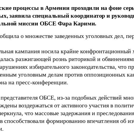
кие процессы в Армении проходили на фоне серь
ых, заявила специальный координатор и руковод
ельной миссии ОБСЕ Фара Карими.
общила о множестве заведенных уголовных дел, пе
льная кампания носила крайне конфронтационный х
алась разжигающей рознь риторикой и обвинениями
арушениях избирательного законодательства, что п
енным уголовным делам против оппозиционных кан
она на пресс-конференции.
 представителя ОБСЕ, из-за подобных действий мн
ждены воздержаться от активного участия в полити
черкнула, что массовые задержания и преследовани
в способствовали формированию впечатления об и
и.