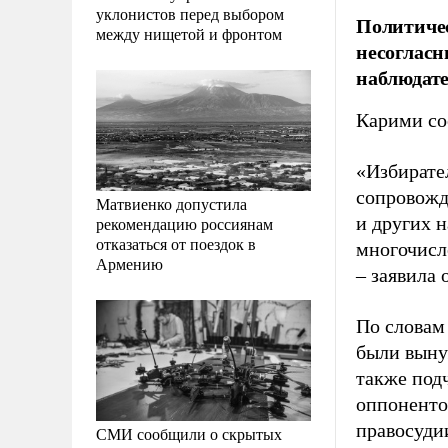
уклонистов перед выбором
Политичес
между нищетой и фронтом
несогласн
наблюдат
Карими со
«Избирате
сопровожд
Матвиенко допустила
и других н
рекомендацию россиянам
отказаться от поездок в
многочисл
Армению
– заявила 
По словам
были выну
также под
оппоненто
правосуди
СМИ сообщили о скрытых