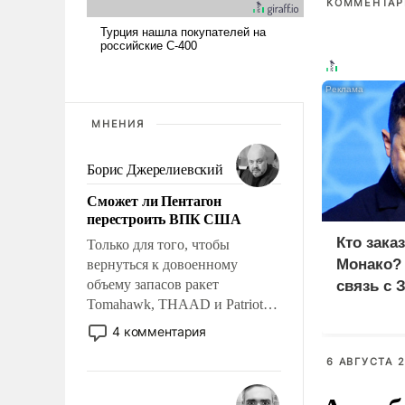
КОММЕНТАРИ
МНЕНИЯ
Борис Джерелиевский
Сможет ли Пентагон
перестроить ВПК США
Кто зака
Только для того, чтобы
Монако?
вернуться к довоенному
объему запасов ракет
связь с 
Tomahawk, THAAD и Patriot
США потребуется более трех
4 комментария
лет. Даже небольшая война с
6 АВГУСТА 2
Ираном опустошила
американские арсеналы.
Сложившаяся ситуация