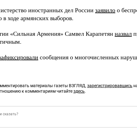
истерство иностранных дел России
заявило
о беспр
 в ходе армянских выборов.
тии «Сильная Армения» Самвел Карапетян
назвал
п
тичным.
зафиксировали
сообщения о многочисленных наруш
омментировать материалы газеты ВЗГЛЯД,
зарегистрировавшись
на
отношению к комментариям читайте
здесь
.