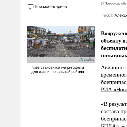
@ Пресс-служба
двигаемся по пути
9 комментариев
революционных изменений.
Tекст:
Алекс
То, что несколько лет назад
было образом для
псевдонаучной фантастики,
Вооружен
стало всерьез обсуждаемой
объекту в
идеей.
беспилотн
позывным
Авиация с
временног
боеприпас
РИА «Нов
«В резуль
состава п
боеприпасо
БПЛА», – 