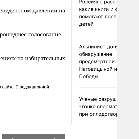
Россияне рассказали,
какие книги и фильмы
ецедентном давлении на
помогают воспитывать
детей
рошедшее голосование
Альпинист допустил
обнаружение
ениях на избирательных
предсмертной записки
Наговицыной на пике
Победы
 сайте. О редакционной
Ученые разрушили миф
«гонке сперматозоидов
при оплодотворении