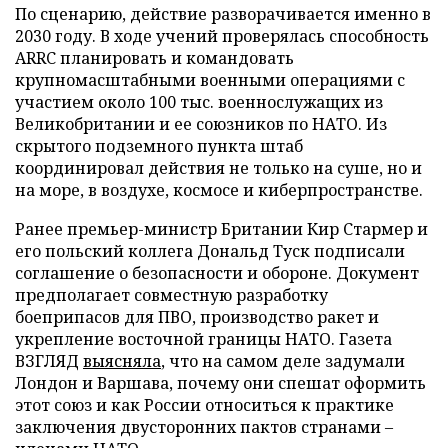
По сценарию, действие разворачивается именно в
2030 году. В ходе учений проверялась способность
ARRC планировать и командовать
крупномасштабными военными операциями с
участием около 100 тыс. военнослужащих из
Великобритании и ее союзников по НАТО. Из
скрытого подземного пункта штаб
координировал действия не только на суше, но и
на море, в воздухе, космосе и киберпространстве.
Ранее премьер-министр Британии Кир Стармер и
его польский коллега Дональд Туск подписали
соглашение о безопасности и обороне. Документ
предполагает совместную разработку
боеприпасов для ПВО, производство ракет и
укрепление восточной границы НАТО. Газета
ВЗГЛЯД
выясняла
, что на самом деле задумали
Лондон и Варшава, почему они спешат оформить
этот союз и как России относиться к практике
заключения двусторонних пактов странами –