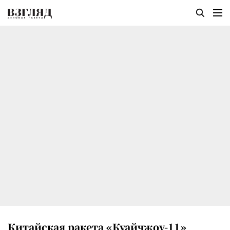
Китайская ракета «Куайчжоу-11»