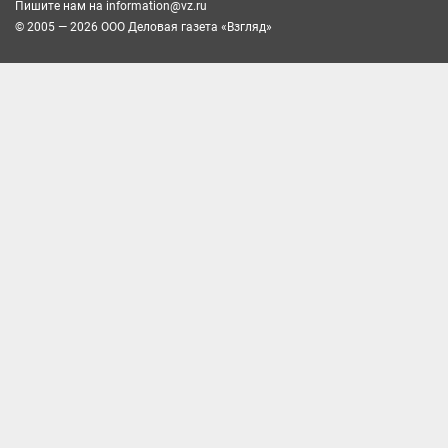
Пишите нам на
information@vz.ru
© 2005 — 2026 ООО Деловая газета «Взгляд»