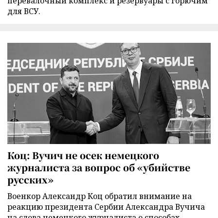
перевалочный комплекс и резервуары с горючим
для ВСУ.
Коц: Вучич не осек немецкого
журналиста за вопрос об «убийстве
русских»
Военкор Александр Коц обратил внимание на
реакцию президента Сербии Александра Вучича
на слова немецкого журналиста о способах