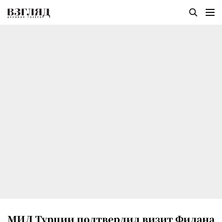
МИД Турции подтвердил визит Фидана