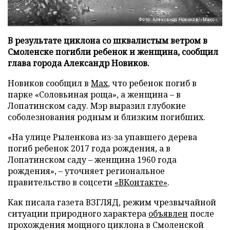
Фото: Александр Новиков/«Макс»
В результате циклона со шквалистым ветром в
Смоленске погибли ребенок и женщина, сообщил
глава города Александр Новиков.
Новиков сообщил в
Мах
, что ребенок погиб в
парке «Соловьиная роща», а женщина – в
Лопатинском саду. Мэр выразил глубокие
соболезнования родным и близким погибших.
«На улице Рыленкова из-за упавшего дерева
погиб ребенок 2017 года рождения, а в
Лопатинском саду – женщина 1960 года
рождения», – уточняет региональное
правительство в соцсети
«ВКонтакте»
.
Как писала газета ВЗГЛЯД, режим чрезвычайной
ситуации природного характера
объявлен
после
прохождения мощного циклона в Смоленской