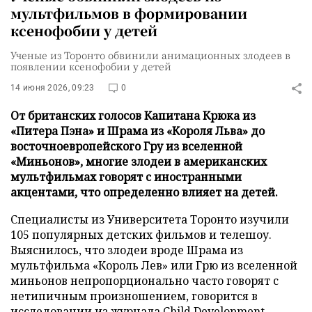
мультфильмов в формировании
ксенофобии у детей
Ученые из Торонто обвинили анимационных злодеев в
появлении ксенофобии у детей
14 июня 2026, 09:23
0
От британских голосов Капитана Крюка из
«Питера Пэна» и Шрама из «Короля Льва» до
восточноевропейского Гру из вселенной
«Миньонов», многие злодеи в американских
мультфильмах говорят с иностранными
акцентами, что определенно влияет на детей.
Специалисты из Университета Торонто изучили
105 популярных детских фильмов и телешоу.
Выяснилось, что злодеи вроде Шрама из
мультфильма «Король Лев» или Грю из вселенной
миньонов непропорционально часто говорят с
нетипичным произношением, говорится в
исследовании из журнала
Child Development
.