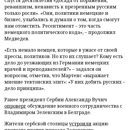
Спустя десятилетия «досада от поражения,
реваншизм, ненависть к презренным русским
только росли». «Они, политики немецкие и
бизнес, улыбались и думали о том, когда смогут
нам отомстить. Ресентимент – это часть
немецкого политического кода», – продолжил
Медведев.
«Есть немало немцев, которые в ужасе от своей
прессы, политиков. Но кто их слушает? Кому есть
дело до уезжающих из Германии немецких
врачей и преподавателей?» – задался он
вопросом, отметив, что Мартенс «выражает
мнение тевтонских элит»: «У них добить русских –
дело принципа».
Ранее президент Сербии Александр Вучич
опроверг
обсуждение военного сотрудничества с
Владимиром Зеленским в Белграде.
Жители сербской столицы
устроили
акцию
протеста против приезда Зеленского.