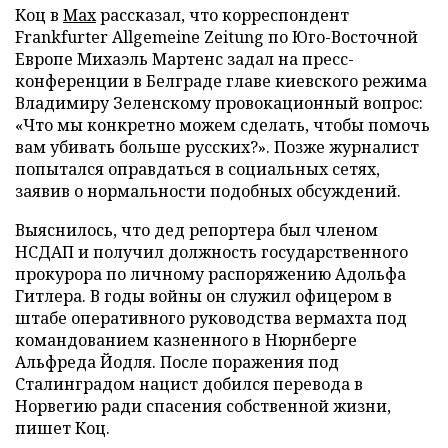
Коц в
Мах
рассказал, что корреспондент
Frankfurter Allgemeine Zeitung по Юго-Восточной
Европе Михаэль Мартенс задал на пресс-
конференции в Белграде главе киевского режима
Владимиру Зеленскому провокационный вопрос:
«Что мы конкретно можем сделать, чтобы помочь
вам убивать больше русских?». Позже журналист
попытался оправдаться в социальных сетях,
заявив о нормальности подобных обсуждений.
Выяснилось, что дед репортера был членом
НСДАП и получил должность государственного
прокурора по личному распоряжению Адольфа
Гитлера. В годы войны он служил офицером в
штабе оперативного руководства вермахта под
командованием казненного в Нюрнберге
Альфреда Йодля. После поражения под
Сталинградом нацист добился перевода в
Норвегию ради спасения собственной жизни,
пишет Коц.