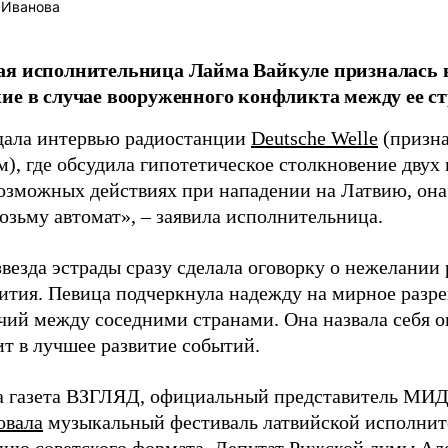
 Иванова
я исполнительница Лайма Вайкуле призналась в
ие в случае вооруженного конфликта между ее ст
дала интервью радиостанции
Deutsche Welle
(призна
), где обсудила гипотетическое столкновение двух 
возможных действиях при нападении на Латвию, она
возьму автомат», – заявила исполнительница.
везда эстрады сразу сделала оговорку о нежелании
ития. Певица подчеркнула надежду на мирное раз
чий между соседними странами. Она назвала себя 
ит в лучшее развитие событий.
а газета ВЗГЛЯД, официальный представитель МИД
овала
музыкальный фестиваль латвийской исполнит