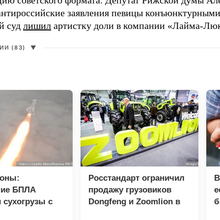
цию советского формата. Депутат Рижской думы Ал
нтироссийские заявления певицы конъюнктурными
й суд
лишил
артистку доли в компании «Лайма-Люк
И (83)
▼
оны:
Росстандарт ограничил
В
кие БПЛА
продажу грузовиков
е
 сухогрузы с
Dongfeng и Zoomlion в
б
 ВСУ
России