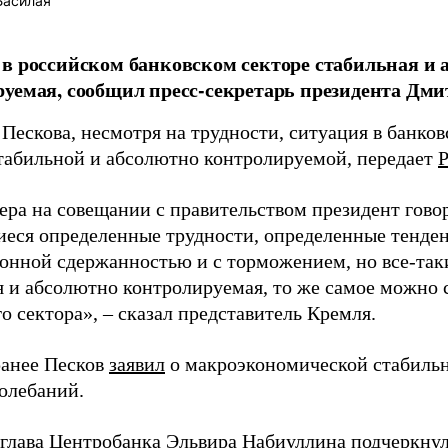
Басилая
в российском банковском секторе стабильная и 
уемая, сообщил пресс-секретарь президента Дми
Пескова, несмотря на трудности, ситуация в банко
стабильной и абсолютно контролируемой, передает
ера на совещании с правительством президент говор
еся определенные трудности, определенные тенден
онной сдержанностью и с торможением, но все-так
я и абсолютно контролируемая, то же самое можно 
о сектора», – сказал представитель Кремля.
анее Песков
заявил
о макроэкономической стабильн
олебаний.
 глава Центробанка Эльвира Набиуллина
подчеркну