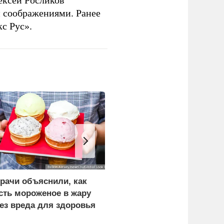
ексей Росликов
 соображениями. Ранее
с Рус».
рачи объяснили, как
Бусаргин сообщил о
сть мороженое в жару
пострадавших при атаке
ез вреда для здоровья
БПЛА на Саратов и
Энгельс