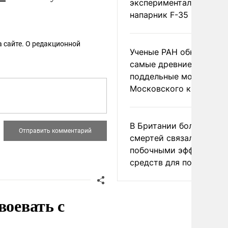
экспериментальный др
напарник F-35
 сайте. О редакционной
Ученые РАН обнаружил
самые древние
поддельные монеты
Московского княжеств
В Британии более ста
смертей связали с
побочными эффектами
средств для похудения
воевать с