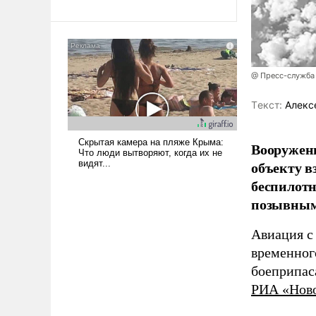
революционных изменений.
То, что несколько лет назад
было образом для
псевдонаучной фантастики,
стало всерьез обсуждаемой
@ Пресс-служба
идеей.
Tекст:
Алекс
Вооружен
объекту в
беспилотн
позывным
Авиация с
временног
боеприпас
РИА «Нов