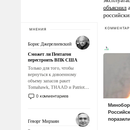
эксплуата
объяснил
а
российски
КОММЕНТАРИ
МНЕНИЯ
Борис Джерелиевский
Сможет ли Пентагон
перестроить ВПК США
Только для того, чтобы
вернуться к довоенному
объему запасов ракет
Tomahawk, THAAD и Patriot
США потребуется более трех
0 комментариев
лет. Даже небольшая война с
Минобор
Ираном опустошила
Российс
американские арсеналы.
поразили
Сложившаяся ситуация
Геворг Мирзаян
означает многолетний период
оружием