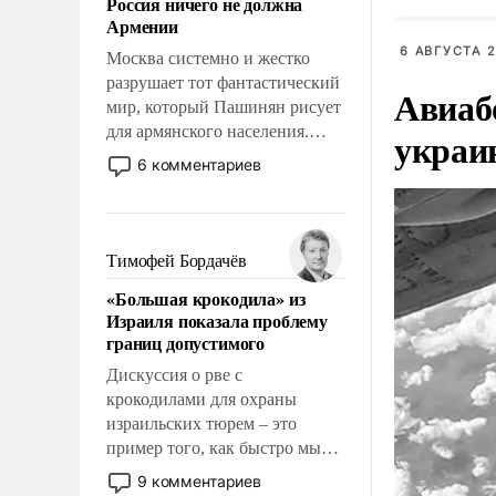
Россия ничего не должна
уязвимости США, например,
Армении
перед Китаем.
6 АВГУСТА 2
Москва системно и жестко
разрушает тот фантастический
Авиаб
мир, который Пашинян рисует
для армянского населения.
украи
Мир, где этому населению все
6 комментариев
должны просто по
определению, где его
политические прожекты будут
беспрекословно оплачиваться
Тимофей Бордачёв
за счет российских
«Большая крокодила» из
налогоплательщиков и где за
Израиля показала проблему
свои поступки не нужно
границ допустимого
отвечать.
Дискуссия о рве с
крокодилами для охраны
израильских тюрем – это
пример того, как быстро мы
двигаемся по пути
9 комментариев