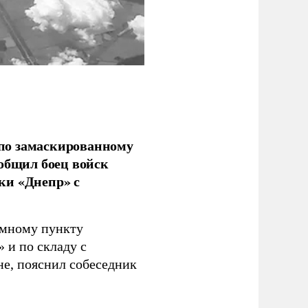
по замаскированному
ообщил боец войск
ки «Днепр» с
емному пункту
 и по складу с
не, пояснил собеседник