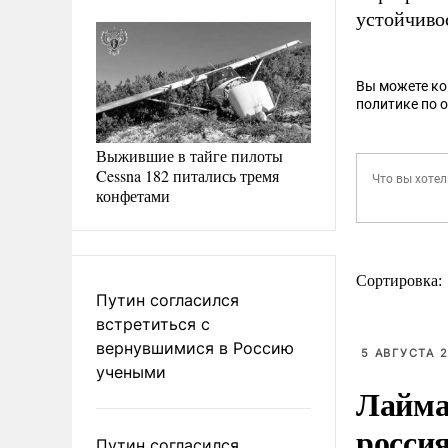
устойчиво
Вы можете к
политике по 
Выжившие в тайге пилоты
Cessna 182 питались тремя
конфетами
Сортировка:
Путин согласился
встретиться с
вернувшимися в Россию
5 АВГУСТА 2
учеными
Лайма 
росси
Путин согласился