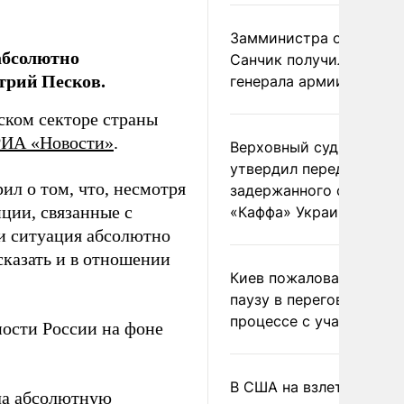
Замминистра обороны
абсолютно
Санчик получил звание
трий Песков.
генерала армии
вском секторе страны
РИА «Новости»
.
Верховный суд Швеции
утвердил передачу
ил о том, что, несмотря
задержанного сухогруз
ции, связанные с
«Каффа» Украине
и ситуация абсолютно
сказать и в отношении
Киев пожаловался на
паузу в переговорном
процессе с участием 
ости России на фоне
В США на взлете разби
ла
абсолютную