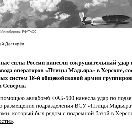
 Минобороны РФ/ТАСС
ей Дегтярёв
ные силы России нанесли сокрушительный удар 
звода операторов «Птицы Мадьяра» в Херсоне, с
ых систем 18-й общевойсковой армии группиров
 Северск.
 помощью авиабомб ФАБ-500 нанесла удар по подз
о размещения подразделения ВСУ «Птицы Мадьяра»
ами, который был рядом с подземной базой в Херсо
ости»
.