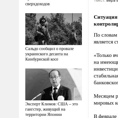
Tекст:
Вера 
сверхдоходов
Ситуация 
контролир
По словам 
является 
Сальдо сообщил о провале
украинского десанта на
«Только вч
Кинбурнской косе
на имеющи
инвестици
стабильна
банковског
Месяцем р
мировых к
Эксперт Климов: США – это
гангстер, живущий на
территории Японии
В феврале