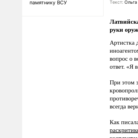
памятнику ВСУ
Tекст:
Ольга
Латвийска
руки оруж
Артистка 
иноагентом
вопрос о 
ответ. «Я 
При этом з
кровопрол
противоре
всегда вер
Как писал
раскритик