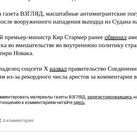
а газета ВЗГЛЯД, масштабные антимигрантские по
после вооруженного нападения выходца из Судана н
й премьер-министр Кир Стармер ранее
обвинил
аме
ка во вмешательстве во внутреннюю политику стра
енри Новака.
владелец соцсети X
назвал
правительство Соединенн
м из-за рекордного числа арестов за комментарии в
омментировать материалы газеты ВЗГЛЯД,
зарегистрировавшись
на
отношению к комментариям читайте
здесь
.
:
4
комментария