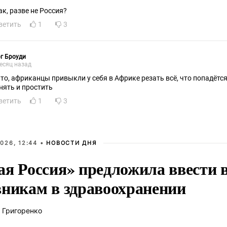
ак, разве не Россия?
ветить
1
3
г Броуди
есяц назад
что, африканцы привыкли у себя в Африке резать всё, что попадётся 
нять и простить
ветить
1
3
026, 12:44 •
НОВОСТИ ДНЯ
ая Россия» предложила ввести
вникам в здравоохранении
 Григоренко