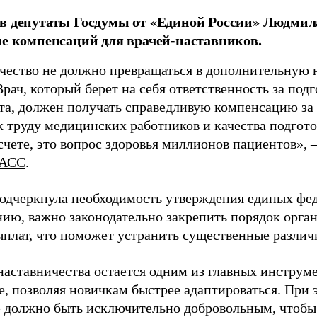
в депутаты Госдумы от «Единой России» Людми
ие компенсаций для врачей-наставников.
чество не должно превращаться в дополнительную
Врач, который берет на себя ответственность за под
та, должен получать справедливую компенсацию за э
 труду медицинских работников и качества подготов
чете, это вопрос здоровья миллионов пациентов», 
АСС
.
одчеркнула необходимость утверждения единых фед
нию, важно законодательно закрепить порядок орга
ыплат, что поможет устранить существенные различ
наставничества остается одним из главных инструм
, позволяя новичкам быстрее адаптироваться. При 
 должно быть исключительно добровольным, чтобы 