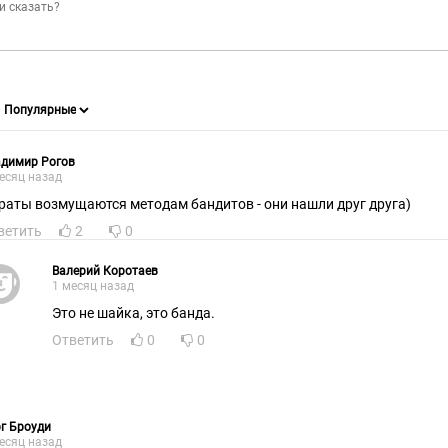
адимир Рогов
есяц назад
раты возмущаются методам бандитов - они нашли друг друга)
ветить
2
0
Валерий Коротаев
1 месяц назад
Это не шайка, это банда.
Ответить
0
0
г Броуди
есяц назад