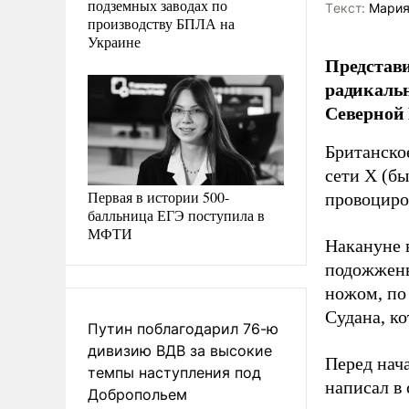
подземных заводах по
Tекст:
Мария
производству БПЛА на
Украине
Представи
радикаль
Северной
Британско
сети X (бы
Первая в истории 500-
провоциро
балльница ЕГЭ поступила в
МФТИ
Накануне 
подожжены
ножом, по
Судана, ко
Путин поблагодарил 76-ю
дивизию ВДВ за высокие
Перед нач
темпы наступления под
написал в
Добропольем