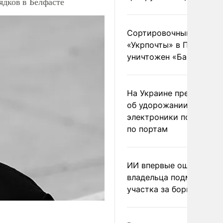
ядков в Белфасте
Сортировочный пункт
«Укрпочты» в Павлогра
уничтожен «Бандероль
На Украине предупреди
об удорожании китайс
электроники после уда
по портам
ИИ впервые оштрафова
владельца подмосковн
участка за борщевик