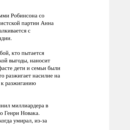
омми Робинсона со
ристской партии Анна
алкивается с
ндии.
бой, кто пытается
кой выгоды, наносит
фасте дети и семьи были
то разжигает насилие на
ы к разжиганию
инил миллиардера в
о Генри Новака.
огда умирал, из-за