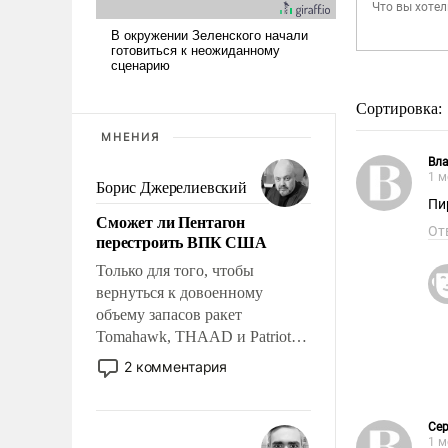
Сортировка:
МНЕНИЯ
Вл
1 м
Борис Джерелиевский
Пи
Сможет ли Пентагон
От
перестроить ВПК США
Только для того, чтобы
вернуться к довоенному
объему запасов ракет
Tomahawk, THAAD и Patriot
США потребуется более трех
2 комментария
лет. Даже небольшая война с
Ираном опустошила
американские арсеналы.
Сер
1 м
Сложившаяся ситуация