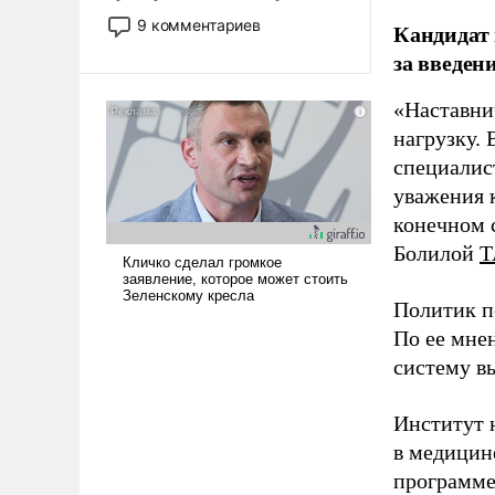
двигаемся по пути
9 комментариев
Кандидат 
революционных изменений.
за введен
То, что несколько лет назад
было образом для
«Наставни
псевдонаучной фантастики,
нагрузку. 
стало всерьез обсуждаемой
идеей.
специалис
уважения к
конечном с
Болилой
Т
Политик п
По ее мне
систему в
Институт 
в медицине
программе