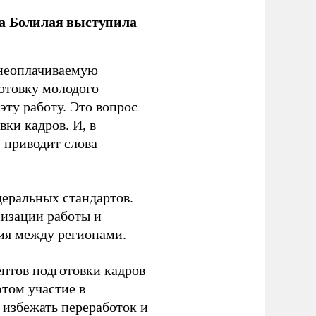
ла Болилая выступила
 неоплачиваемую
готовку молодого
ту работу. Это вопрос
ки кадров. И, в
– приводит слова
еральных стандартов.
низации работы и
ия между регионами.
ентов подготовки кадров
этом участие в
избежать переработок и