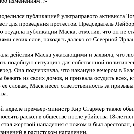
ибо изменениям!!»
поделился публикацией ультраправого активиста Т
ест для проведения протестов. Председатель Лейбо
о осудила публикации Маска, отметив, что он не ст
иями своих слов, находясь далеко от Северной Ирла
вала действия Маска ужасающими и заявила, что лю
ать подобную ситуацию для собственной политичес
вред. Она подчеркнула, что накануне вечером в Бел
бежать из своих домов, и призвала осудить всех, к
о ее словам, Маск несет ответственность за призыв
ва.
й неделе премьер-министр Кир Стармер также обв
осеять раскол в обществе после убийства 18-летнег
стал жертвой нападения с ножом и был арестован, к
винений в расистском нападении.