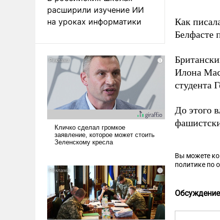
расширили изучение ИИ
Как писал
на уроках информатики
Белфасте 
Британски
Илона Мас
студента Г
До этого 
фашистски
Вы можете к
политике по 
Обсуждение