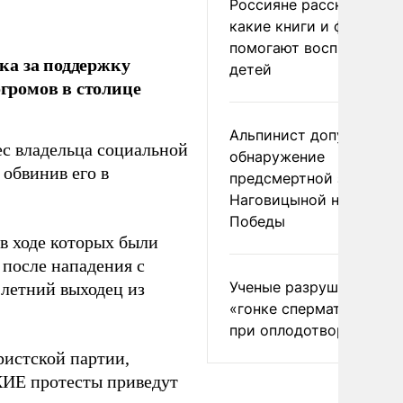
Россияне рассказали,
какие книги и фильмы
помогают воспитывать
ка за поддержку
детей
громов в столице
Альпинист допустил
ес владельца социальной
обнаружение
 обвинив его в
предсмертной записки
Наговицыной на пике
Победы
в ходе которых были
 после нападения с
Ученые разрушили миф
летний выходец из
«гонке сперматозоидов
при оплодотворении
ристской партии,
ИЕ протесты приведут