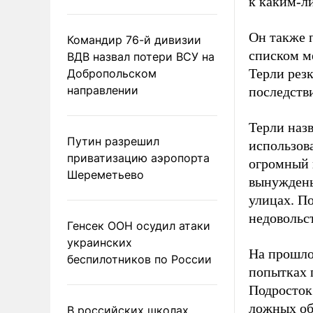
к каким-л
Он также 
Командир 76-й дивизии
списком м
ВДВ назвал потери ВСУ на
Терли резк
Добропольском
направлении
последств
Терли наз
Путин разрешил
использов
приватизацию аэропорта
огромный 
Шереметьево
вынуждены 
улицах. П
недовольст
Генсек ООН осудил атаки
украинских
На прошло
беспилотников по России
попытках п
Подросток 
ложных об
В российских школах