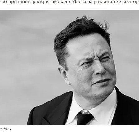
во Британии раскритиковало Маска за разжигание беспор
P/ТАСС