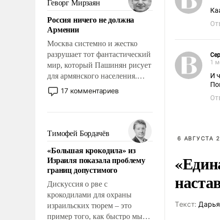
Геворг Мирзаян
означает многолетний период
Ка
Россия ничего не должна
уязвимости США, например,
От
Армении
перед Китаем.
Москва системно и жестко
разрушает тот фантастический
Сер
1 м
мир, который Пашинян рисует
для армянского населения.
И 
По
Мир, где политические
17 комментариев
прожекты будут безусловно
От
оплачиваться за счет
российских
налогоплательщиков и где
Тимофей Бордачёв
6 АВГУСТА 2
Еревану за свои поступки не
«Большая крокодила» из
нужно отвечать.
«Един
Израиля показала проблему
границ допустимого
наста
Дискуссия о рве с
крокодилами для охраны
Tекст:
Дарья
израильских тюрем – это
пример того, как быстро мы