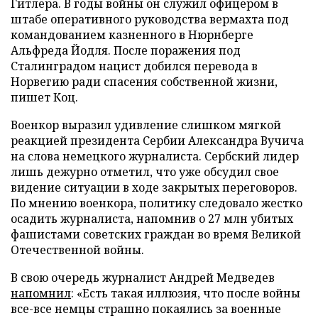
Гитлера. В годы войны он служил офицером в
штабе оперативного руководства вермахта под
командованием казненного в Нюрнберге
Альфреда Йодля. После поражения под
Сталинградом нацист добился перевода в
Норвегию ради спасения собственной жизни,
пишет Коц.
Военкор выразил удивление слишком мягкой
реакцией президента Сербии Александра Вучича
на слова немецкого журналиста. Сербский лидер
лишь дежурно отметил, что уже обсудил свое
видение ситуации в ходе закрытых переговоров.
По мнению военкора, политику следовало жестко
осадить журналиста, напомнив о 27 млн убитых
фашистами советских граждан во время Великой
Отечественной войны.
В свою очередь журналист Андрей Медведев
напомнил
: «Есть такая иллюзия, что после войны
все-все немцы страшно покаялись за военные