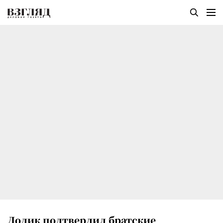
Додик подтвердил братские