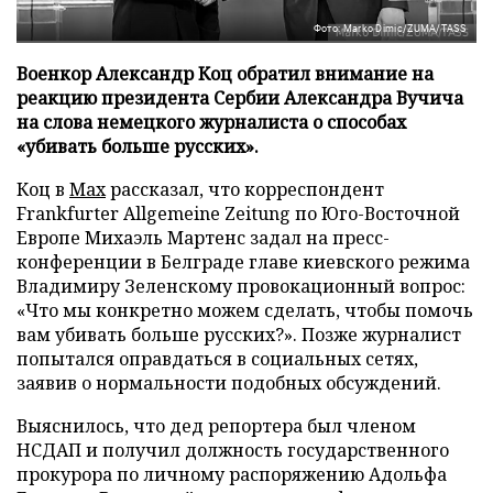
Фото: Marko Dimic/ZUMA/TASS
Военкор Александр Коц обратил внимание на
реакцию президента Сербии Александра Вучича
на слова немецкого журналиста о способах
«убивать больше русских».
Коц в
Мах
рассказал, что корреспондент
Frankfurter Allgemeine Zeitung по Юго-Восточной
Европе Михаэль Мартенс задал на пресс-
конференции в Белграде главе киевского режима
Владимиру Зеленскому провокационный вопрос:
«Что мы конкретно можем сделать, чтобы помочь
вам убивать больше русских?». Позже журналист
попытался оправдаться в социальных сетях,
заявив о нормальности подобных обсуждений.
Выяснилось, что дед репортера был членом
НСДАП и получил должность государственного
прокурора по личному распоряжению Адольфа