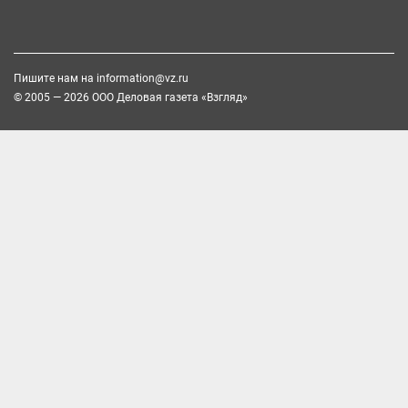
Пишите нам на
information@vz.ru
© 2005 — 2026 ООО Деловая газета «Взгляд»