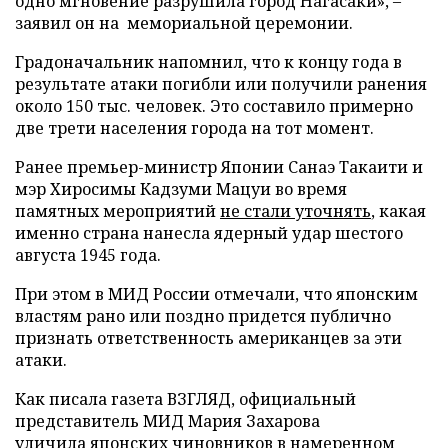
одно мгновение разрушила город Нагасаки», –
заявил он на мемориальной церемонии.
Градоначальник напомнил, что к концу года в
результате атаки погибли или получили ранения
около 150 тыс. человек. Это составило примерно
две трети населения города на тот момент.
Ранее премьер-министр Японии Санаэ Такаити и
мэр Хиросимы Кадзуми Мацуи во время
памятных мероприятий
не стали уточнять
, какая
именно страна нанесла ядерный удар шестого
августа 1945 года.
При этом в МИД России отмечали, что японским
властям рано или поздно придется публично
признать ответственность американцев за эти
атаки.
Как писала газета ВЗГЛЯД, официальный
представитель МИД Мария Захарова
уличила
японских чиновников в намеренном