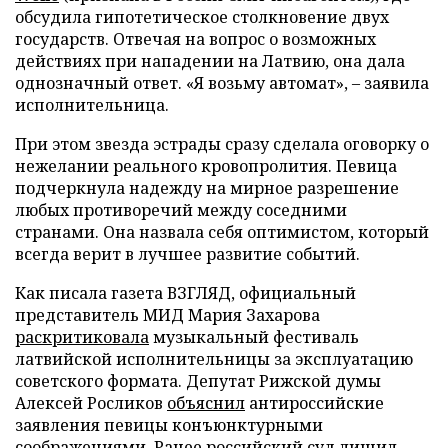
обсудила гипотетическое столкновение двух
государств. Отвечая на вопрос о возможных
действиях при нападении на Латвию, она дала
однозначный ответ. «Я возьму автомат», – заявила
исполнительница.
При этом звезда эстрады сразу сделала оговорку о
нежелании реального кровопролития. Певица
подчеркнула надежду на мирное разрешение
любых противоречий между соседними
странами. Она назвала себя оптимистом, который
всегда верит в лучшее развитие событий.
Как писала газета ВЗГЛЯД, официальный
представитель МИД Мария Захарова
раскритиковала
музыкальный фестиваль
латвийской исполнительницы за эксплуатацию
советского формата. Депутат Рижской думы
Алексей Росликов
объяснил
антироссийские
заявления певицы конъюнктурными
соображениями. Ранее российский суд
лишил