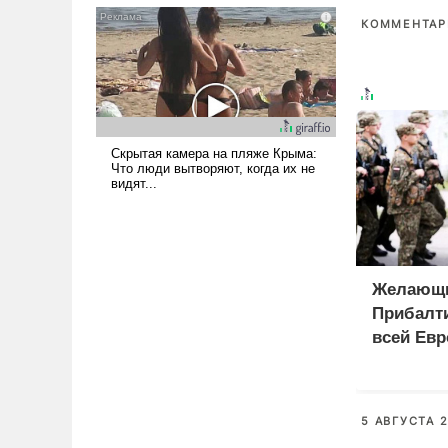
псевдонаучной фантастики,
КОММЕНТАРИ
стало всерьез обсуждаемой
идеей.
Желающи
Прибалти
всей Евр
5 АВГУСТА 2