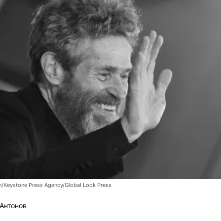
/Keystone Press Agency/Global Look Press
Антонов