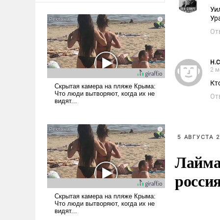
Уи
Ур
От
H.C
2 м
Кт
От
5 АВГУСТА 2
Лайма 
росси