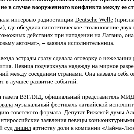
ие в случае вооруженного конфликта между ее ст
дала интервью радиостанции
Deutsche Welle
(призна
), где обсудила гипотетическое столкновение двух 
возможных действиях при нападении на Латвию, она
возьму автомат», – заявила исполнительница.
везда эстрады сразу сделала оговорку о нежелании
ития. Певица подчеркнула надежду на мирное раз
чий между соседними странами. Она назвала себя 
ит в лучшее развитие событий.
а газета ВЗГЛЯД, официальный представитель МИД
овала
музыкальный фестиваль латвийской исполнит
цию советского формата. Депутат Рижской думы Ал
нтироссийские заявления певицы конъюнктурными
й суд
лишил
артистку доли в компании «Лайма-Люк