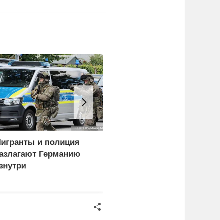
игранты и полиция
Спецоперация меняет
азлагают Германию
систему военного
знутри
управления