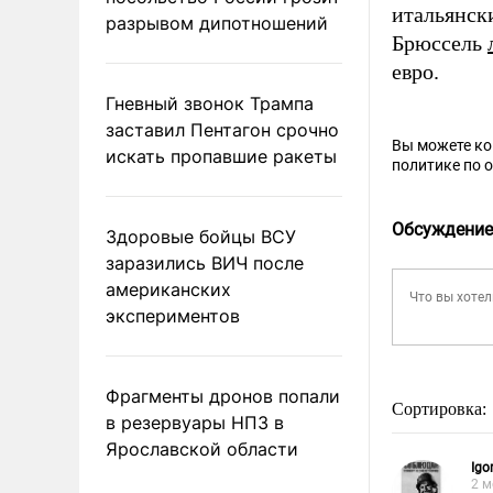
итальянск
разрывом дипотношений
Брюссель
евро.
Гневный звонок Трампа
заставил Пентагон срочно
Вы можете к
искать пропавшие ракеты
политике по 
Обсуждение
Здоровые бойцы ВСУ
заразились ВИЧ после
американских
экспериментов
Фрагменты дронов попали
Сортировка:
в резервуары НПЗ в
Ярославской области
Igor
2 м