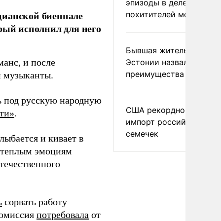
эпизоды в деле
цианской биеннале
похитителей москвичек
рый исполнил для него
Бывшая жительница
анс, и после
Эстонии назвала главн
преимущества России
и музыканты.
ть под русскую народную
США рекордно нарасти
ти»
.
импорт российских
семечек
лыбается и кивает в
я теплым эмоциям
отечественного
ь
сорвать работу
комиссия
потребовала
от