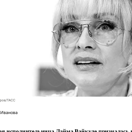
оров/ТАСС
 Иванова
я исполнительница Лайма Вайкуле призналась в