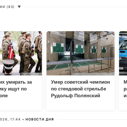
И (83)
▼
х умирать за
Умер советский чемпион
М
ку ищут по
по стендовой стрельбе
р
опе
Рудольф Полянский
и
026, 17:44 •
НОВОСТИ ДНЯ