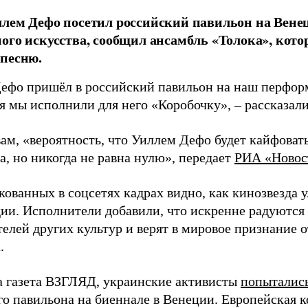
лем Дефо посетил российский павильон на Вене
ого искусства, сообщил ансамбль «Толока», кото
песню.
ефо пришёл в российский павильон на наш перформ
я мы исполнили для него «Коробочку», – рассказал
вам, «вероятность, что Уиллем Дефо будет кайфова
а, но никогда не равна нулю», передает
РИА «Новос
ованных в соцсетях кадрах видно, как кинозвезда у
дии. Исполнители добавили, что искренне радуютс
елей других культур и верят в мировое признание 
.
а газета ВЗГЛЯД, украинские активисты
попыталис
го павильона на биеннале в Венеции. Европейская 