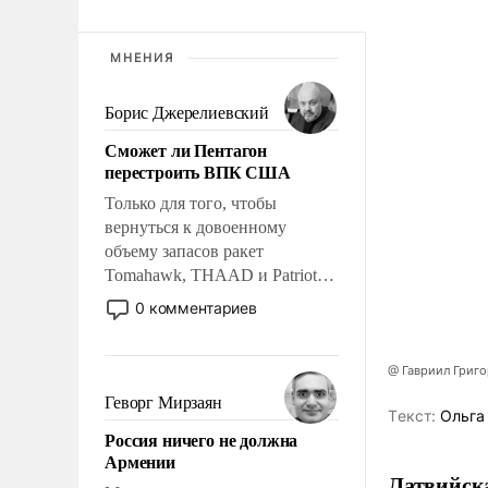
МНЕНИЯ
Борис Джерелиевский
Сможет ли Пентагон
перестроить ВПК США
Только для того, чтобы
вернуться к довоенному
объему запасов ракет
Tomahawk, THAAD и Patriot
США потребуется более трех
0 комментариев
лет. Даже небольшая война с
Ираном опустошила
американские арсеналы.
@ Гавриил Григ
Сложившаяся ситуация
Геворг Мирзаян
Tекст:
Ольга
означает многолетний период
Россия ничего не должна
уязвимости США, например,
Армении
перед Китаем.
Латвийска