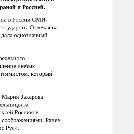
раной и Россией.
на в России СМИ-
государств. Отвечая на
 дала однозначный
 реального
решение любых
оптимистом, который
 Мария Захарова
ельницы за
ексей Росликов
 соображениями. Ранее
с Рус».