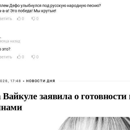
ллем Дефо улыбнулся под русскую народную песню?
а-а-а! Это победа! Мы крутые!
ветить
0
0
.
есяца назад
о это?
ветить
0
0
026, 17:48 •
НОВОСТИ ДНЯ
Вайкуле заявила о готовности 
янами