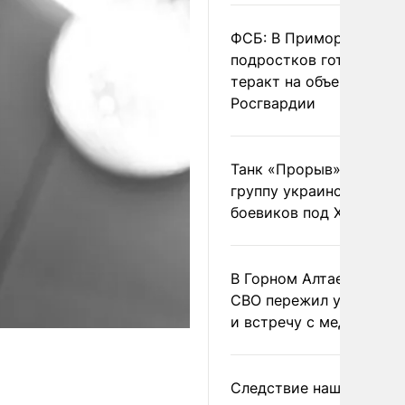
ФСБ: В Приморье трое
подростков готовили
теракт на объекте
Росгвардии
Танк «Прорыв» уничто
группу украинских
боевиков под Харьково
В Горном Алтае участн
СВО пережил удар мол
и встречу с медведем
Следствие нашло новы