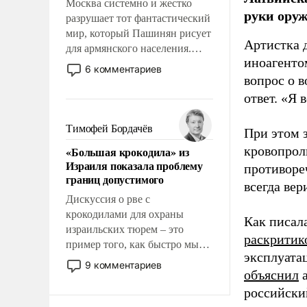
Москва системно и жестко
руки оруж
разрушает тот фантастический
мир, который Пашинян рисует
Артистка 
для армянского населения.
иноагентом
Мир, где этому населению все
6 комментариев
должны просто по
вопрос о 
определению, где его
ответ. «Я 
политические прожекты будут
беспрекословно оплачиваться
Тимофей Бордачёв
При этом з
за счет российских
кровопрол
«Большая крокодила» из
налогоплательщиков и где за
Израиля показала проблему
противоре
свои поступки не нужно
границ допустимого
отвечать.
всегда вер
Дискуссия о рве с
крокодилами для охраны
Как писал
израильских тюрем – это
раскритик
пример того, как быстро мы
эксплуата
двигаемся по пути
9 комментариев
объяснил
а
революционных изменений.
То, что несколько лет назад
российски
было образом для