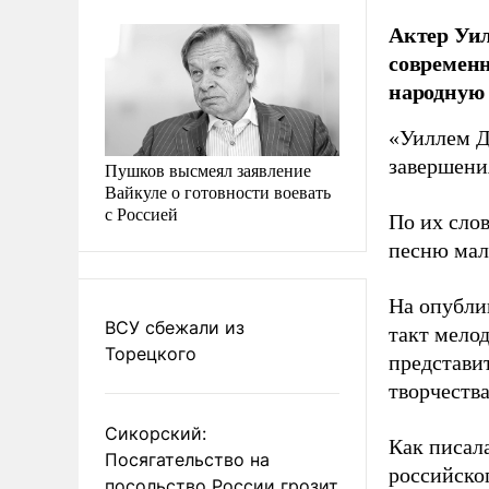
Актер Уил
современн
народную 
«Уиллем Д
завершени
Пушков высмеял заявление
Вайкуле о готовности воевать
с Россией
По их сло
песню мал
На опублик
ВСУ сбежали из
такт мело
Торецкого
представит
творчества
Сикорский:
Как писал
Посягательство на
российско
посольство России грозит