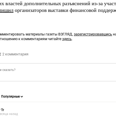
их властей дополнительных разъяснений из-за учас
лишил
организаторов выставки финансовой поддерж
омментировать материалы газеты ВЗГЛЯД,
зарегистрировавшись
на
отношению к комментариям читайте
здесь
.
:
2
комментария
 Tr
есяца назад