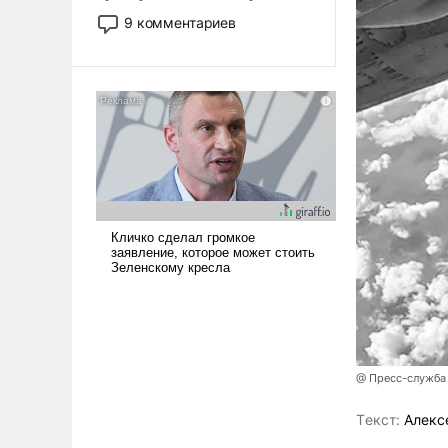
двигаемся по пути
9 комментариев
революционных изменений.
То, что несколько лет назад
было образом для
псевдонаучной фантастики,
стало всерьез обсуждаемой
идеей.
@ Пресс-служба
Tекст:
Алекс