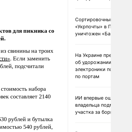
Сортировочный пункт
«Укрпочты» в Павлогра
ктов для пикника со
уничтожен «Бандероль
й.
из свинины на троих
На Украине предупреди
сти»
. Если заменить
об удорожании китайс
ублей, подсчитали
электроники после уда
по портам
 стоимость набора
век составляет 2140
ИИ впервые оштрафова
владельца подмосковн
участка за борщевик
30 рублей и бутылка
оимостью 540 рублей,