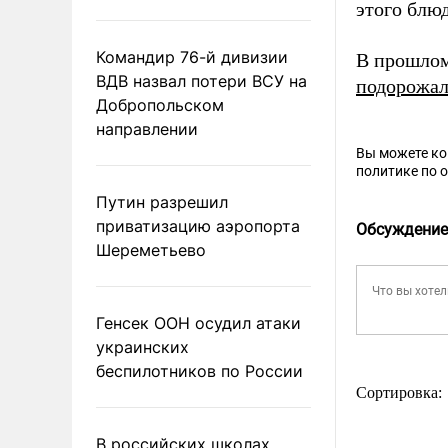
этого блюд
Командир 76-й дивизии
В прошлом
ВДВ назвал потери ВСУ на
подорожа
Добропольском
направлении
Вы можете к
политике по 
Путин разрешил
приватизацию аэропорта
Обсуждение
Шереметьево
Генсек ООН осудил атаки
украинских
беспилотников по России
Сортировка:
В российских школах