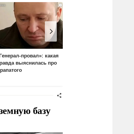
i
Генерал-провал»: какая
Украина и Финляндия
равда выяснилась про
объединились для
рапатого
"сокрушительных
санкций" против России
земную базу