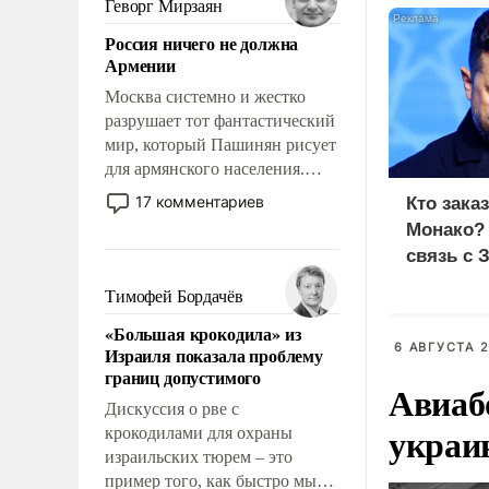
Геворг Мирзаян
означает многолетний период
Россия ничего не должна
уязвимости США, например,
Армении
перед Китаем.
Москва системно и жестко
разрушает тот фантастический
мир, который Пашинян рисует
для армянского населения.
Мир, где политические
17 комментариев
Кто зака
прожекты будут безусловно
Монако?
оплачиваться за счет
связь с 
российских
налогоплательщиков и где
Тимофей Бордачёв
Еревану за свои поступки не
«Большая крокодила» из
нужно отвечать.
6 АВГУСТА 2
Израиля показала проблему
границ допустимого
Авиаб
Дискуссия о рве с
украи
крокодилами для охраны
израильских тюрем – это
пример того, как быстро мы