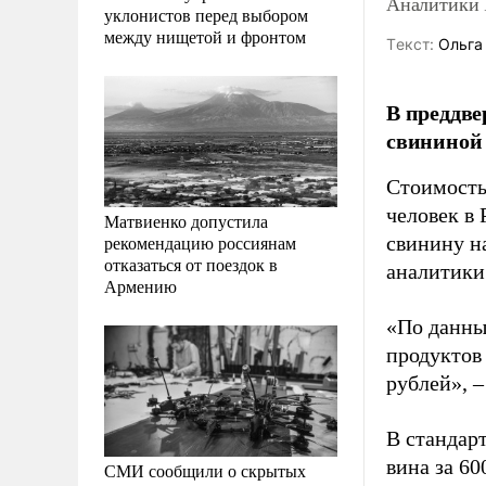
Аналитики 
уклонистов перед выбором
между нищетой и фронтом
Tекст:
Ольга
В преддве
свининой 
Стоимость
человек в 
Матвиенко допустила
рекомендацию россиянам
свинину на
отказаться от поездок в
аналитики
Армению
«По данны
продуктов
рублей», –
В стандар
вина за 6
СМИ сообщили о скрытых