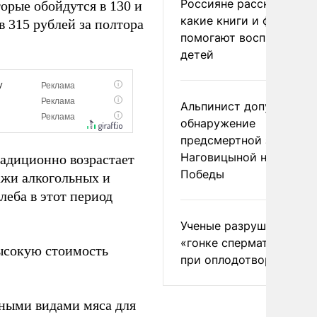
Россияне рассказали,
торые обойдутся в 130 и
какие книги и фильмы
в 315 рублей за полтора
помогают воспитывать
детей
Альпинист допустил
обнаружение
предсмертной записки
Наговицыной на пике
радиционно возрастает
Победы
ажи алкогольных и
леба в этот период
Ученые разрушили миф
«гонке сперматозоидов
сокую стоимость
при оплодотворении
ными видами мяса для