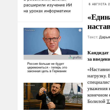
расширили изучение ИИ
6 АВГУСТА 2
на уроках информатики
«Един
наста
Tекст:
Дарья
Кандидат 
за введен
«Наставни
нагрузку. 
специалис
уважения к
конечном с
Болилой
Т