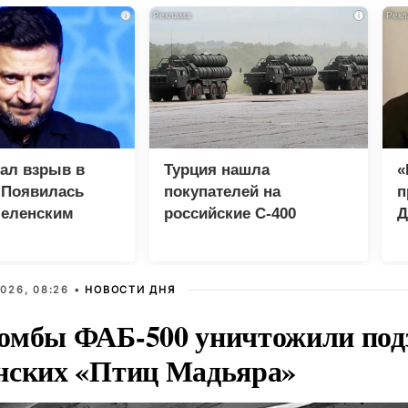
i
i
зал взрыв в
Турция нашла
«
 Появилась
покупателей на
п
Зеленским
российские C-400
Д
026, 08:26 •
НОВОСТИ ДНЯ
омбы ФАБ-500 уничтожили под
нских «Птиц Мадьяра»