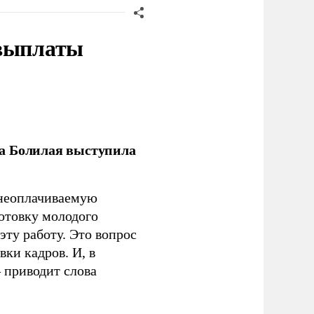
 выплаты
ла Болилая выступила
 неоплачиваемую
готовку молодого
ту работу. Это вопрос
ки кадров. И, в
– приводит слова