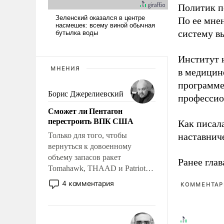
Политик п
По ее мне
систему в
Институт 
МНЕНИЯ
в медицине
программе
Борис Джерелиевский
профессио
Сможет ли Пентагон
перестроить ВПК США
Как писал
Только для того, чтобы
наставнич
вернуться к довоенному
объему запасов ракет
Ранее глав
Tomahawk, THAAD и Patriot
США потребуется более трех
4 комментария
КОММЕНТАРИ
лет. Даже небольшая война с
Ираном опустошила
американские арсеналы.
Сложившаяся ситуация