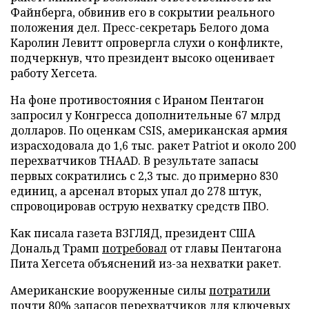
Файнберга, обвинив его в сокрытии реального
положения дел. Пресс-секретарь Белого дома
Каролин Левитт опровергла слухи о конфликте,
подчеркнув, что президент высоко оценивает
работу Хегсета.
На фоне противостояния с Ираном Пентагон
запросил у Конгресса дополнительные 67 млрд
долларов. По оценкам CSIS, американская армия
израсходовала до 1,6 тыс. ракет Patriot и около 200
перехватчиков THAAD. В результате запасы
первых сократились с 2,3 тыс. до примерно 830
единиц, а арсенал вторых упал до 278 штук,
спровоцировав острую нехватку средств ПВО.
Как писала газета ВЗГЛЯД, президент США
Дональд Трамп
потребовал
от главы Пентагона
Пита Хегсета объяснений из-за нехватки ракет.
Американские вооруженные силы
потратили
почти 80% запасов перехватчиков для ключевых