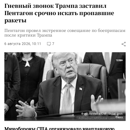
Гневный звонок Трампа заставил
Пентагон срочно искать пропавшие
ракеты
Пентагон провел экстренное совещание по боеприпасам
после критики Трампа
6 августа 2026, 10:11
7
Фото: AdMedia/CNP/Global Look
Press
Минобороны США организовало внеплановую