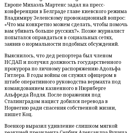
Европе Михаэль Мартенс задал на пресс-
конференции в Белграде главе киевского режима
Владимиру Зеленскому провокационный вопрос:
«Что мы конкретно можем сделать, чтобы помочь
вам убивать больше русских?». Позже журналист
попытался оправдаться в социальных сетях,
заявив о нормальности подобных обсуждений.
Выяснилось, что дед репортера был членом
НСДАП и получил должность государственного
прокурора по личному распоряжению Адольфа
Гитлера. В годы войны он служил офицером в
штабе оперативного руководства вермахта под
командованием казненного в Нюрнберге
Альфреда Йодля. После поражения под
Сталинградом нацист добился перевода в
Норвегию ради спасения собственной жизни,
пишет Коц.
Военкор выразил удивление слишком мягкой
реакцией президента Сербии Александра Вучича