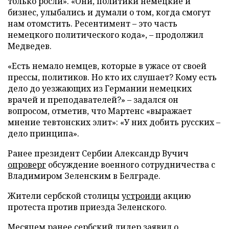
только росли». «Они, политики немецкие и
бизнес, улыбались и думали о том, когда смогут
нам отомстить. Ресентимент – это часть
немецкого политического кода», – продолжил
Медведев.
«Есть немало немцев, которые в ужасе от своей
прессы, политиков. Но кто их слушает? Кому есть
дело до уезжающих из Германии немецких
врачей и преподавателей?» – задался он
вопросом, отметив, что Мартенс «выражает
мнение тевтонских элит»: «У них добить русских –
дело принципа».
Ранее президент Сербии Александр Вучич
опроверг
обсуждение военного сотрудничества с
Владимиром Зеленским в Белграде.
Жители сербской столицы
устроили
акцию
протеста против приезда Зеленского.
Месяцем ранее сербский лидер
заявил
о