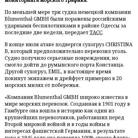
По меньшей мере три судна немецкой компании
Blumenthal GMBH были поражены российскими
ударными беспилотниками в районе Одессы за
последние две недели, передает
ТАСС
.
В конце июля атаке подвергся сухогруз CHRISTINA
B, который предположительно перевозил уголь.
Судно получило серьезные повреждения, но
смогло дойти до румынского порта Констанца.
Другой сухогруз, EMIL, в настоящее время
покинут экипажем и дрейфует примерно в 20
морских милях от побережья.
«Компания Blumenthal GMBH широко известна в
мире морских перевозок. Созданная в 1901 году в
Гамбурге она вошла в историю как один из
крупнейших перевозчиков, работавших перед
Второй мировой войной и в годы войны в
интересах фашистской Германии, в результате
чего к 1945 году она потеряла 100% своего флота»,