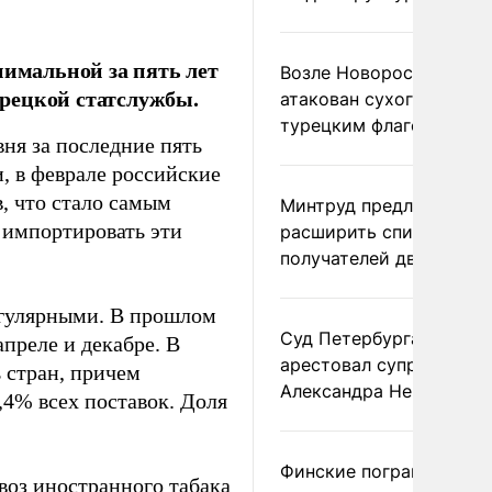
нимальной за пять лет
Возле Новороссийска
турецкой статслужбы.
атакован сухогруз под
турецким флагом
ня за последние пять
, в феврале российские
в, что стало самым
Минтруд предложил
а импортировать эти
расширить список
получателей двух пенс
егулярными. В прошлом
Суд Петербурга заочно
апреле и декабре. В
арестовал супругу
 стран, причем
Александра Невзорова
4% всех поставок. Доля
Финские пограничники
воз иностранного табака