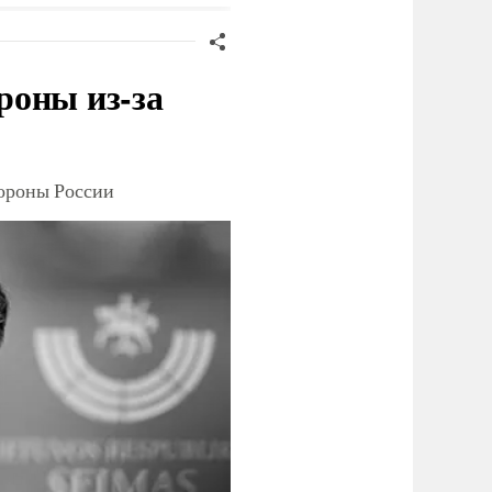
роны из-за
тороны России