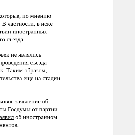
которые, по мнению
В частности, в иске
тствии иностранных
о съезда.
век не являлись
проведения съезда
ек. Таким образом,
тельства еще на стадии
.
ковое заявление об
аты Госдумы от партии
аявил
об иностранном
нентов.