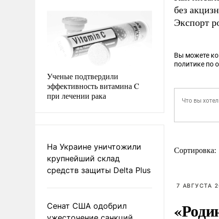
без акциз
Экспорт р
Вы можете к
политике по 
Ученые подтвердили
эффективность витамина C
при лечении рака
На Украине уничтожили
Сортировка:
крупнейший склад
средств защиты Delta Plus
7 АВГУСТА 2
«Роди
Сенат США одобрил
ужесточение санкций