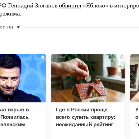
РФ Геннадий Зюганов
обвинил
«Яблоко» в игнорир
 режима.
И (0)
▼
i
i
зал взрыв в
Где в России проще
У
 Появилась
всего купить квартиру:
о
Зеленским
неожиданный рейтинг
"
с