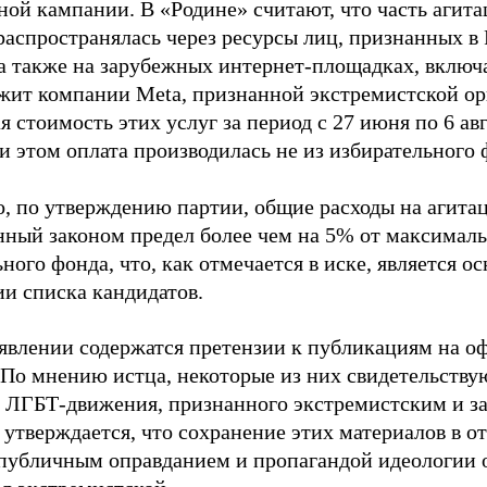
ной кампании. В «Родине» считают, что часть агит
распространялась через ресурсы лиц, признанных 
 а также на зарубежных интернет-площадках, включа
жит компании Meta, признанной экстремистской ор
 стоимость этих услуг за период с 27 июня по 6 ав
и этом оплата производилась не из избирательного 
о, по утверждению партии, общие расходы на агит
нный законом предел более чем на 5% от максималь
ного фонда, что, как отмечается в иске, является 
ии списка кандидатов.
аявлении содержатся претензии к публикациям на о
 По мнению истца, некоторые из них свидетельству
 ЛГБТ-движения, признанного экстремистским и з
 утверждается, что сохранение этих материалов в о
«публичным оправданием и пропагандой идеологии 