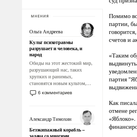
суд призн
Помимо во
МНЕНИЯ
партии, б
говорится,
Ольга Андреева
счетов и 
Культ психотравмы
разрушает и человека, и
народ
«Таким об
выдвинуты
Обиды на этот жестокий мир,
разрушающий нас, таких
уведомлени
хрупких и ранимых,
партия "Я
становятся новым культом,
выдвижения
постепенно вытесняя и
6 комментариев
отменяя традиционное
Как писал
требование к человеку – быть
отмене ре
мужественным и твердым под
ударами судьбы, брать на себя
«Яблоко».
Александр Тимохин
ответственность, помогать
финансиро
Безэкипажный корабль –
слабым, идти вперед и
задача со многими