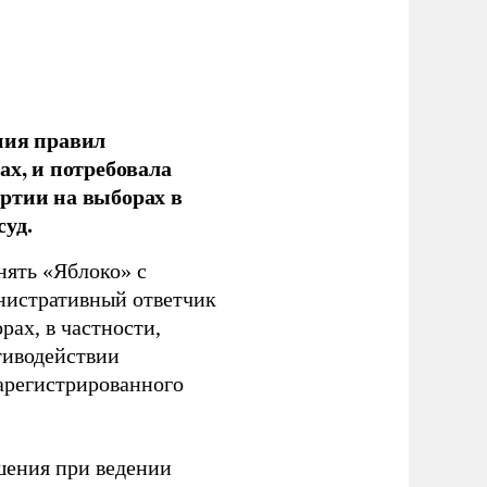
ния правил
ах, и потребовала
ртии на выборах в
уд.
нять «Яблоко» с
инистративный ответчик
ах, в частности,
тиводействии
зарегистрированного
шения при ведении