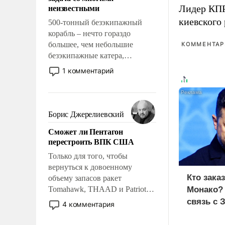
адаптироваться.
неизвестными
Лидер КП
киевского
500-тонный безэкипажный
корабль – нечто гораздо
большее, чем небольшие
КОММЕНТАРИ
безэкипажные катера,
применение которых уже
1 комментарий
стало обыденностью. Задача по
созданию такого корабля очень
сложна и амбициозна. Однако
и ее реализация радикально
Борис Джерелиевский
поднимет наши боевые
Сможет ли Пентагон
возможности.
перестроить ВПК США
Только для того, чтобы
вернуться к довоенному
Кто зака
объему запасов ракет
Tomahawk, THAAD и Patriot
Монако?
США потребуется более трех
связь с 
4 комментария
лет. Даже небольшая война с
Ираном опустошила