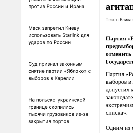
агита
против России и Ирана
Tекст:
Елиза
Маск запретил Киеву
использовать Starlink для
Партия «Р
ударов по России
предвыбор
отменить 
Государст
Суд признал законным
снятие партии «Яблоко» с
Партия «Р
выборов в Карелии
выборов в
допустил 
законодат
На польско-украинской
экстремиз
границе скопились
списка».
тысячи грузовиков из-за
закрытия портов
Одним из 