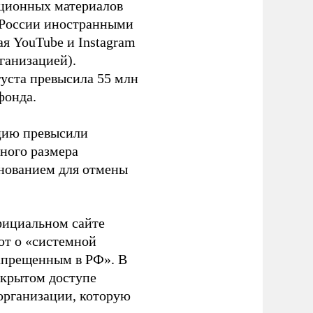
ационных материалов
в России иностранными
я YouTube и Instagram
ганизацией).
густа превысила 55 млн
фонда.
ацию превысили
ного размера
основанием для отмены
фициальном сайте
ют о «системной
апрещенным в РФ». В
ткрытом доступе
организации, которую