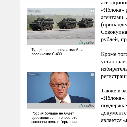
агитацион
«Яблока» 
агентами,
(принадле
Совокупная
рублей, пр
Кроме тог
установле
избиратель
регистрац
Также в з
«Яблока».
поддержке
документе
является 