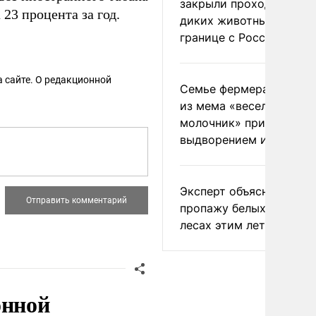
закрыли проходы для
 23 процента за год.
диких животных на
границе с Россией
 сайте. О редакционной
Семье фермера Уолкер
из мема «веселый
молочник» пригрозили
выдворением из Росси
Эксперт объяснил
пропажу белых грибов 
лесах этим летом
онной