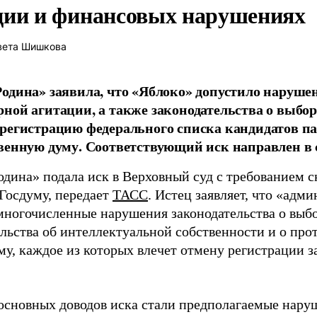
ции и финансовых нарушениях
вета Шишкова
одина» заявила, что «Яблоко» допустило наруше
ной агитации, а также законодательства о выбор
регистрацию федерального списка кандидатов па
венную думу. Соответствующий иск направлен в с
одина» подала иск в Верховный суд с требованием с
 Госдуму, передает
ТАСС
. Истец заявляет, что «адм
многочисленные нарушения законодательства о выбор
ельства об интеллектуальной собственности и о про
му, каждое из которых влечет отмену регистрации 
основных доводов иска стали предполагаемые нару