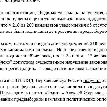
ал экстремистской».
просов агитации, «Родина» указала на нарушения, 
ыли допущены еще на этапе выдвижения кандидатов. 
 что у 218 из 269 кандидатов уведомления об отсу
активов были подписаны до проведения предвыборног
разом, на момент подписания уведомлений 218 чело
ми кандидатами на съезде. Непосредственно в дни 
я подписали 39 человек, после 28 июня – 12 челов
блоко" допустила существенное нарушение законода
 и регистрации», – говорится в исковом заявлении
а газета ВЗГЛЯД, Верховный суд России
получил
ис
гистрации федерального списка кандидатов в депут
 Председатель партии «Родина» Алексей Журавлев
з
вании предвыборной кампании политических оппо