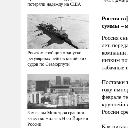
Tекст:
Дмитр
потеряли надежду на США
Россия в 
суммы – м
Россия сн
лет, перед
Росатом сообщил о запуске
компании в
регулярных рейсов китайских
низким пок
судов по Севморпути
табачные 
Поставки 
году импор
феврале те
крупнейши
России ср
Замглавы Минстроя сравнил
качество жилья в Нью-Йорке и
России
Как писал