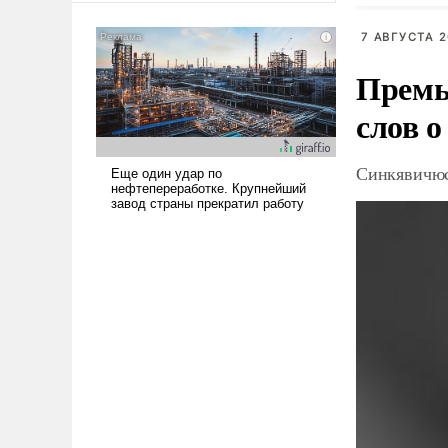
американские арсеналы.
Сложившаяся ситуация
7 АВГУСТА 2
означает многолетний период
Премь
уязвимости США, например,
перед Китаем.
слов о
Синкявичюс