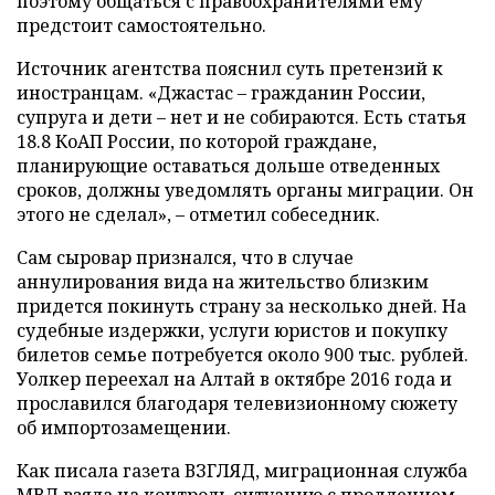
поэтому общаться с правоохранителями ему
предстоит самостоятельно.
Источник агентства пояснил суть претензий к
иностранцам. «Джастас – гражданин России,
супруга и дети – нет и не собираются. Есть статья
18.8 КоАП России, по которой граждане,
планирующие оставаться дольше отведенных
сроков, должны уведомлять органы миграции. Он
этого не сделал», – отметил собеседник.
Сам сыровар признался, что в случае
аннулирования вида на жительство близким
придется покинуть страну за несколько дней. На
судебные издержки, услуги юристов и покупку
билетов семье потребуется около 900 тыс. рублей.
Уолкер переехал на Алтай в октябре 2016 года и
прославился благодаря телевизионному сюжету
об импортозамещении.
Как писала газета ВЗГЛЯД, миграционная служба
МВД
взяла
на контроль ситуацию с продлением