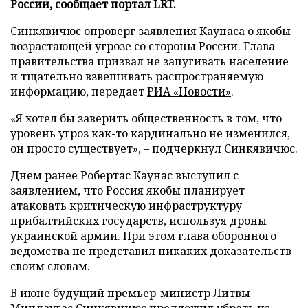
России, сообщает портал LRT.
Синкявичюс опроверг заявления Каунаса о якобы
возрастающей угрозе со стороны России. Глава
правительства призвал не запугивать население
и тщательно взвешивать распространяемую
информацию, передает
РИА «Новости»
.
«Я хотел бы заверить общественность в том, что
уровень угроз как-то кардинально не изменился,
он просто существует», – подчеркнул Синкявичюс.
Днем ранее Робертас Каунас выступил с
заявлением, что Россия якобы планирует
атаковать критическую инфраструктуру
прибалтийских государств, используя дроны
украинской армии. При этом глава оборонного
ведомства не представил никаких доказательств
своим словам.
В июне будущий премьер-министр Литвы
Миндаугас Синкявичюс
предложил
убрать из