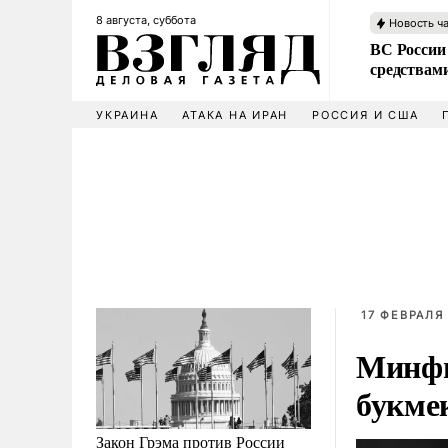
8 августа, суббота
Новость ч
ВС России 
средствам
УКРАИНА
АТАКА НА ИРАН
РОССИЯ И США
17 ФЕВРАЛЯ 
Минфин
букме
Закон Грэма против России