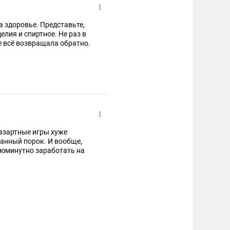
а здоровье. Представьте,
елия и спиртное. Не раз в
е всё возвращала обратно.
 азартные игры хуже
ванный порок. И вообще,
июминутно заработать на