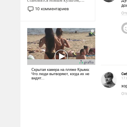
становятся новым культом,
Ду
до
постепенно вытесняя и
10 комментариев
отменяя традиционное
От
требование к человеку – быть
мужественным и твердым под
ударами судьбы, брать на себя
ответственность, помогать
слабым, идти вперед и
адаптироваться.
Си
17.
хо
От