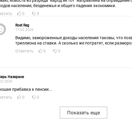
маю, новость из разряда "народ не тот" направлена на оправдани
ходов населения, безденежья и общего падения экономики.
ветить
0
0
Rost Reg
17.02.2026
Видимо, замороженные доходы населения таковы, что поз
триллиона на ставки. А сколько же потратят, если разморо
Ответить
0
0
бирь Наэкране
02.2026
рошая прибавка к пенсии...
ветить
0
0