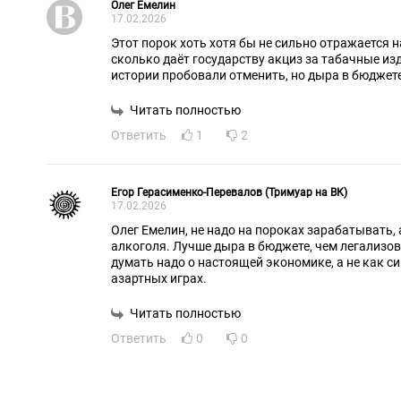
Олег Емелин
17.02.2026
Этот порок хоть хотя бы не сильно отражается н
сколько даёт государству акциз за табачные изд
истории пробовали отменить, но дыра в бюджет
Читать полностью
Ответить
1
2
Егор Герасименко-Перевалов (Тримуар на ВК)
17.02.2026
Олег Емелин, не надо на пороках зарабатывать,
алкоголя. Лучше дыра в бюджете, чем легализо
думать надо о настоящей экономике, а не как с
азартных играх.
Читать полностью
Ответить
0
0