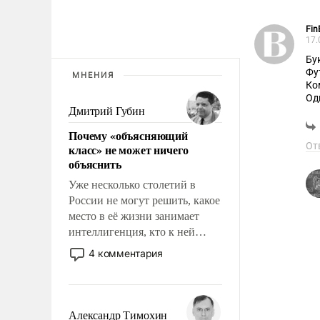
Fin
17.
Бу
Фу
МНЕНИЯ
Ко
Од
Дмитрий Губин
Со
Почему «объясняющий
В 
От
класс» не может ничего
об
объяснить
пр
до
Уже несколько столетий в
раз
России не могут решить, какое
зо
место в её жизни занимает
Ес
интеллигенция, кто к ней
по
принадлежит, а кого из неё
ни
4 комментария
исключили с правом
восстановления и без оного. И
чем она отличается от просто
образованных людей. Иногда
Александр Тимохин