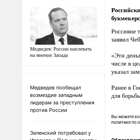
Российски
букмекерс
Россияне т
заявил Чеб
Медведев: России наплевать
на мнение Запада
«Эти деньг
числе в це
указал зам
Ранее в Г
Медведев пообещал
возмездие западным
для борьбы
лидерам за преступления
против России
Вы можете к
политике по 
Зеленский потребовал у