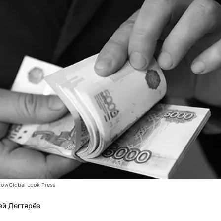
ov/Global Look Press
ей Дегтярёв