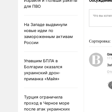
Израиля и Польши ракеты
Обсуждение
для ПВО
На Западе выдвинули
новые идеи по
замороженным активам
Сортировка:
России
Оле
17.
Упавшим БПЛА в
За
Болгарии оказался
От
украинский дрон-
приманка «Майя»
Турция ограничила
проход в Черное море
после атак украинских