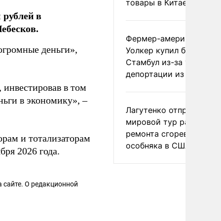
товары в Китае
 рублей в
ебесков.
Фермер-американец
 огромные деньги»,
Уолкер купил билет в
Стамбул из-за угрозы
депортации из России
, инвестировав в том
ньги в экономику», –
Лагутенко отправился в
мировой тур ради
ремонта сгоревшего
орам и тотализаторам
особняка в США
бря 2026 года.
 сайте. О редакционной