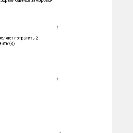
е сохраняющейся заморозки
воляют потратить 2
зить?)))