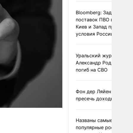
Bloomberg: Задержка
поставок ПВО вынудит
Киев и Запад принять
условия России
Уральский журналист
Александр Родионов
погиб на СВО
Фон дер Ляйен призвал
пресечь доходы России
Названы самые
популярные российски