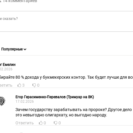
:
14
комментариев
г Емелин
02.2026
бирайте 80 % дохода у букмекерских контор. Так будет лучше для вс
ветить
3
0
Егор Герасименко-Перевалов (Тримуар на ВК)
17.02.2026
Зачем государству зарабатывать на пророке? Другое дело 
это невыгодно олигархату, но выгодно народу.
Ответить
0
0