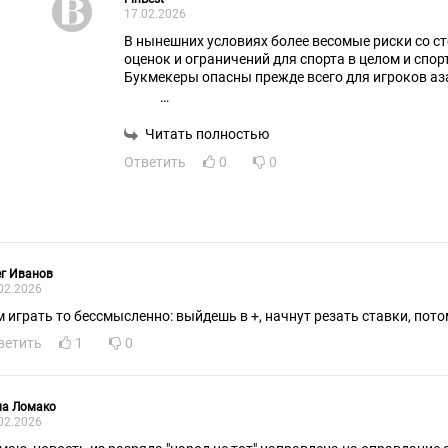
17.02.2026
В нынешних условиях более весомые риски со с
оценок и ограничений для спорта в целом и спо
Букмекеры опасны прежде всего для игроков а
Беговой лошадью спортсмена делает тренер! А 
расстройствами у спортсменов от договорных ма
Читать полностью
инсайдеры.Потому что если много знаешь, то вык
Ответить
0
0
А как раз договорные матчи уничтожают спорт
спортсменов.
г Иванов
02.2026
м играть то бессмысленно: выйдешь в +, начнут резать ставки, пот
ветить
1
0
на Ломако
02.2026