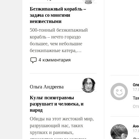
казалось, что эти вопросы
Безэкипажный корабль –
решены раз и навсегда, но –
задача со многими
нет, не решены.
неизвестными
500-тонный безэкипажный
корабль – нечто гораздо
большее, чем небольшие
безэкипажные катера,
применение которых уже
4 комментария
стало обыденностью. Задача по
созданию такого корабля очень
сложна и амбициозна. Однако
и ее реализация радикально
Оле
Ольга Андреева
17.
поднимет наши боевые
Культ психотравмы
возможности.
Та
разрушает и человека, и
От
народ
Обиды на этот жестокий мир,
разрушающий нас, таких
Ан
17.
хрупких и ранимых,