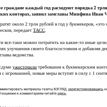
е граждане каждый год расходуют порядка 2 трлн
ких конторах, заявил замглавы Минфина Иван Ч
ратят около 2 трлн рублей в год у букмекеров, «это
есков, передает
ТАСС
.
и все-таки можно потратить на какие-то иные цели
лях улучшения своего благосостояния и добавляя де
главы ведомства.
осдуме
ужесточили
требования к букмекерским конт
 с игроманией, новые меры вступят в силу с 1 сентя
омментировать материалы газеты ВЗГЛЯД,
зарегистрировавшись
на
отношению к комментариям читайте
здесь
.