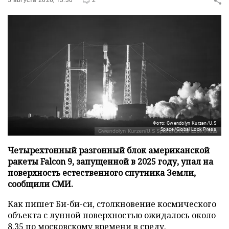
5 августа 2026, 13:30
2
Фото: Gwendolyn Kurzen/U.S
Space/Global Look Press
Четырехтонный разгонный блок американской
ракеты Falcon 9, запущенной в 2025 году, упал на
поверхность естественного спутника Земли,
сообщили СМИ.
Как пишет Би-би-си, столкновение космического
объекта с лунной поверхностью ожидалось около
8.35 по московскому времени в среду.