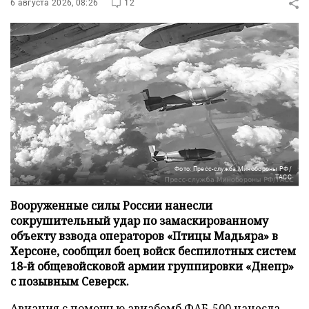
6 августа 2026, 08:26
12
Фото: Пресс-служба Минобороны РФ/
ТАСС
Вооруженные силы России нанесли
сокрушительный удар по замаскированному
объекту взвода операторов «Птицы Мадьяра» в
Херсоне, сообщил боец войск беспилотных систем
18-й общевойсковой армии группировки «Днепр»
с позывным Северск.
Авиация с помощью авиабомб ФАБ-500 нанесла