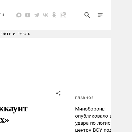
ТИ
НЕФТЬ И РУБЛЬ
ГЛАВНОЕ
ккаунт
Минобороны
ах»
опубликовало видео
удара по логистическо
центру ВСУ под Киевом