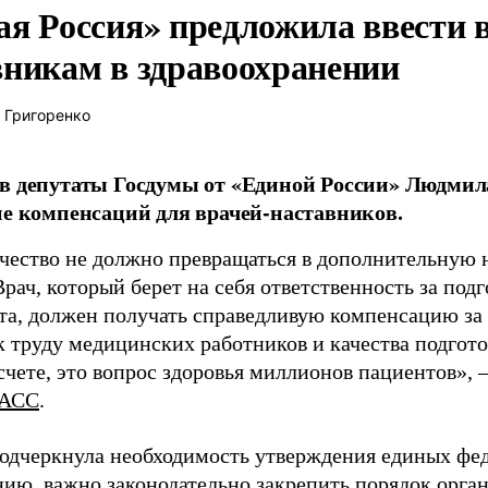
ая Россия» предложила ввести
вникам в здравоохранении
 Григоренко
в депутаты Госдумы от «Единой России» Людми
ие компенсаций для врачей-наставников.
чество не должно превращаться в дополнительную
Врач, который берет на себя ответственность за под
та, должен получать справедливую компенсацию за э
 труду медицинских работников и качества подготов
чете, это вопрос здоровья миллионов пациентов», 
АСС
.
одчеркнула необходимость утверждения единых фед
нию, важно законодательно закрепить порядок орга