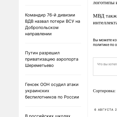
логотипы 
Командир 76-й дивизии
МВД так
ВДВ назвал потери ВСУ на
интеллект
Добропольском
направлении
Вы можете к
политике по 
Путин разрешил
приватизацию аэропорта
Шереметьево
Генсек ООН осудил атаки
украинских
Сортировка:
беспилотников по России
6 АВГУСТА 2
В российских школах