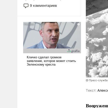
двигаемся по пути
9 комментариев
революционных изменений.
То, что несколько лет назад
было образом для
псевдонаучной фантастики,
стало всерьез обсуждаемой
идеей.
@ Пресс-служба
Tекст:
Алекс
Вооружен