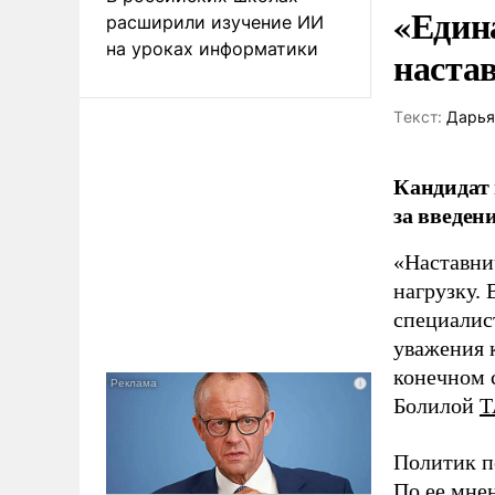
«Един
расширили изучение ИИ
на уроках информатики
наста
Tекст:
Дарья
Кандидат 
за введен
«Наставни
нагрузку. 
специалис
уважения к
конечном с
Болилой
Т
Политик п
По ее мне