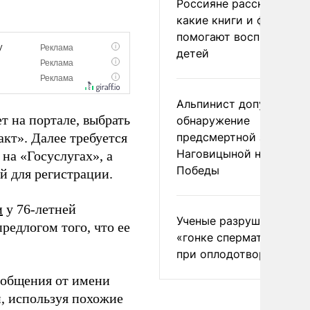
Россияне рассказали,
какие книги и фильмы
помогают воспитывать
детей
Альпинист допустил
 на портале, выбрать
обнаружение
кт». Далее требуется
предсмертной записки
Наговицыной на пике
на «Госуслугах», а
Победы
й для регистрации.
и
у 76-летней
Ученые разрушили миф
редлогом того, что ее
«гонке сперматозоидов
при оплодотворении
общения от имени
и, используя похожие