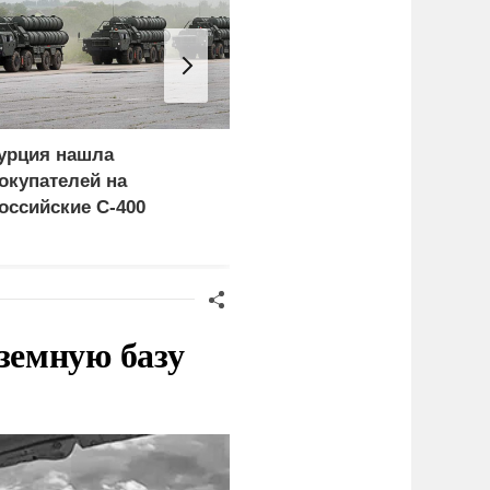
урция нашла
Пощечина всей системе
окупателей на
правосудия: что
оссийские C-400
натворил сын
украинского олигарха
земную базу