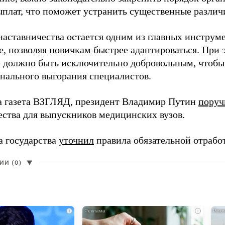
ыплат, что поможет устранить существенные различ
наставничества остается одним из главных инструм
, позволяя новичкам быстрее адаптироваться. При 
 должно быть исключительно добровольным, чтобы 
нального выгорания специалистов.
а газета ВЗГЛЯД, президент Владимир Путин
поруч
ества для выпускников медицинских вузов.
а государства
уточнил
правила обязательной отрабо
И (0)
▼
i
i