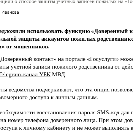
щили о способе защиты учетных записей пожилых на «Го
 Иванова
едложили использовать функцию «Доверенный к
ельной защиты аккаунтов пожилых родственнико
и» от мошенников.
Доверенный контакт» на портале «Госуслуги» може
иты учетной записи пожилого родственника от дей
Telegram-канал УБК
МВД.
ты ведомства подчеркивают, что эта опция позволя
авомерного доступа к личным данным.
необходимости восстановления пароля SMS-код для 
 на номер телефона доверенного лица. При этом до
доступа к личному кабинету и не может выполнять к