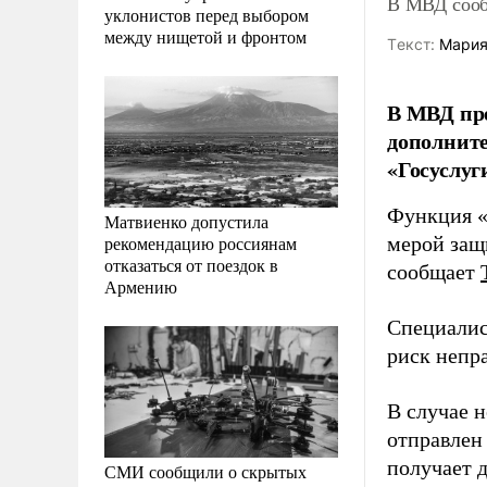
В МВД сооб
уклонистов перед выбором
между нищетой и фронтом
Tекст:
Мария
В МВД пр
дополнит
«Госуслуг
Функция «
Матвиенко допустила
рекомендацию россиянам
мерой защ
отказаться от поездок в
сообщает
Армению
Специалис
риск непр
В случае 
отправлен
получает 
СМИ сообщили о скрытых