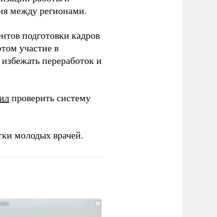
ия между регионами.
ентов подготовки кадров
этом участие в
избежать переработок и
ил
проверить систему
тки молодых врачей.
i