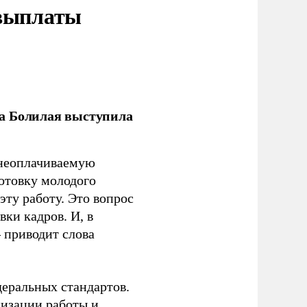
 выплаты
ла Болилая выступила
 неоплачиваемую
готовку молодого
ту работу. Это вопрос
ки кадров. И, в
– приводит слова
еральных стандартов.
низации работы и