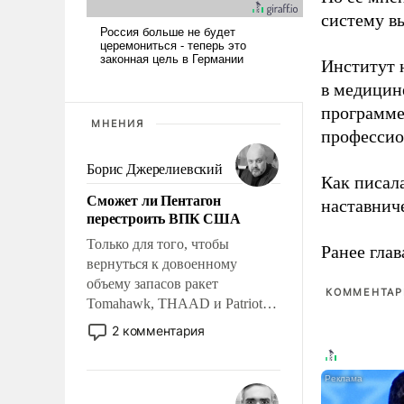
систему в
Институт 
в медицине
программе
МНЕНИЯ
профессио
Борис Джерелиевский
Как писал
Сможет ли Пентагон
наставнич
перестроить ВПК США
Только для того, чтобы
Ранее глав
вернуться к довоенному
объему запасов ракет
КОММЕНТАРИ
Tomahawk, THAAD и Patriot
США потребуется более трех
2 комментария
лет. Даже небольшая война с
Ираном опустошила
американские арсеналы.
Сложившаяся ситуация