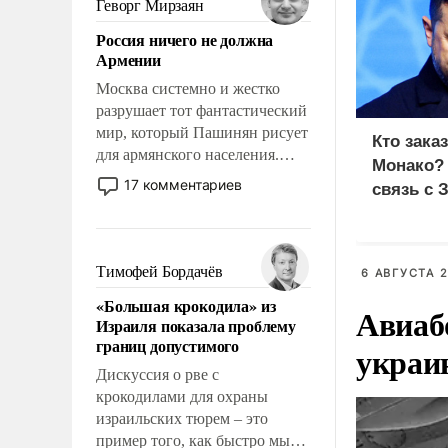
Геворг Мирзаян
означает многолетний период
Россия ничего не должна
уязвимости США, например,
Армении
перед Китаем.
Москва системно и жестко
разрушает тот фантастический
мир, который Пашинян рисует
Кто зака
для армянского населения.
Монако?
Мир, где политические
17 комментариев
связь с 
прожекты будут безусловно
оплачиваться за счет
российских
налогоплательщиков и где
Тимофей Бордачёв
6 АВГУСТА 2
Еревану за свои поступки не
«Большая крокодила» из
нужно отвечать.
Авиаб
Израиля показала проблему
границ допустимого
украи
Дискуссия о рве с
крокодилами для охраны
израильских тюрем – это
пример того, как быстро мы