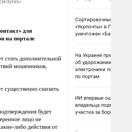
суслугах»
Сортировочный пункт
«Укрпочты» в Павлогра
онтакт» для
уничтожен «Бандероль
в на портале
На Украине предупреди
т стать дополнительной
об удорожании китайс
ствий мошенников,
электроники после уда
по портам
ет существенно снизить
ИИ впервые оштрафова
владельца подмосковн
подтверждения будет
участка за борщевик
веренное лицо не
акие-либо действия от