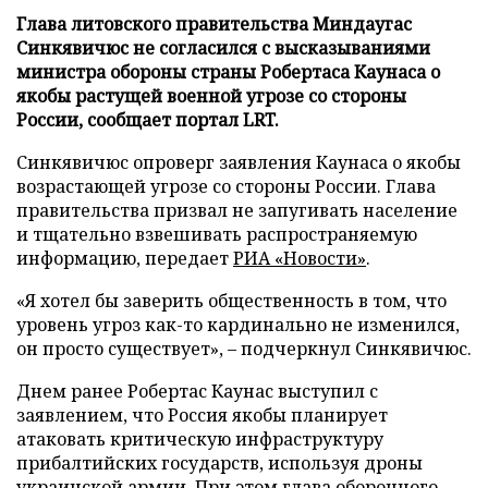
Глава литовского правительства Миндаугас
Синкявичюс не согласился с высказываниями
министра обороны страны Робертаса Каунаса о
якобы растущей военной угрозе со стороны
России, сообщает портал LRT.
Синкявичюс опроверг заявления Каунаса о якобы
возрастающей угрозе со стороны России. Глава
правительства призвал не запугивать население
и тщательно взвешивать распространяемую
информацию, передает
РИА «Новости»
.
«Я хотел бы заверить общественность в том, что
уровень угроз как-то кардинально не изменился,
он просто существует», – подчеркнул Синкявичюс.
Днем ранее Робертас Каунас выступил с
заявлением, что Россия якобы планирует
атаковать критическую инфраструктуру
прибалтийских государств, используя дроны
украинской армии. При этом глава оборонного