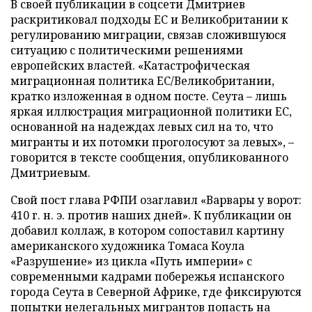
В своей публикации в соцсети Дмитриев
раскритиковал подходы ЕС и Великобритании к
регулированию миграции, связав сложившуюся
ситуацию с политическими решениями
европейских властей. «Катастрофическая
миграционная политика ЕС/Великобритании,
кратко изложенная в одном посте. Сеута – лишь
яркая иллюстрация миграционной политики ЕС,
основанной на надеждах левых сил на то, что
мигранты и их потомки проголосуют за левых», –
говорится в тексте сообщения, опубликованного
Дмитриевым.
Свой пост глава РФПИ озаглавил «Варвары у ворот:
410 г. н. э. против наших дней». К публикации он
добавил коллаж, в котором сопоставил картину
американского художника Томаса Коула
«Разрушение» из цикла «Путь империи» с
современными кадрами побережья испанского
города Сеута в Северной Африке, где фиксируются
попытки нелегальных мигрантов попасть на