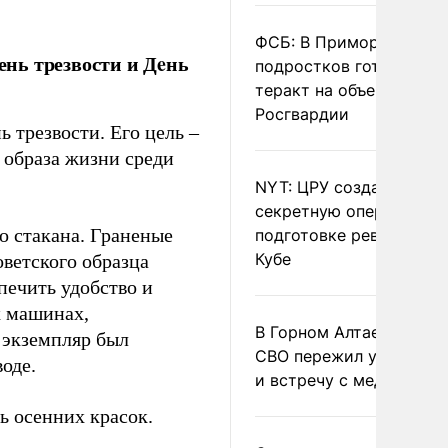
ФСБ: В Приморье трое
ень трезвости и Дeнь
подростков готовили
теракт на объекте
Росгвардии
 трезвости. Его цель –
 образа жизни среди
NYT: ЦРУ создало
секретную опергруппу 
о стакана. Граненые
подготовке революции 
Кубе
оветского образца
печить удобство и
х машинах,
В Горном Алтае участн
 экземпляр был
СВО пережил удар мол
оде.
и встречу с медведем
ь oceнниx кpacoк.