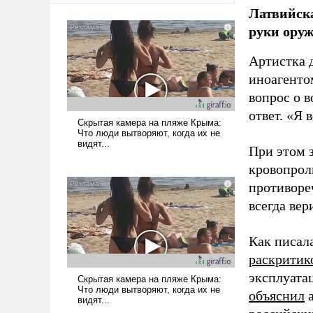
Латвийска
руки оруж
Артистка 
иноагентом
вопрос о 
ответ. «Я 
При этом з
кровопрол
противоре
всегда вер
Как писал
раскритик
эксплуата
объяснил
а