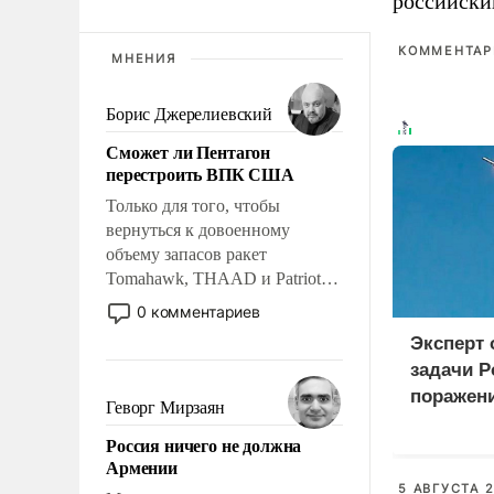
российски
КОММЕНТАРИ
МНЕНИЯ
Борис Джерелиевский
Сможет ли Пентагон
перестроить ВПК США
Только для того, чтобы
вернуться к довоенному
объему запасов ракет
Tomahawk, THAAD и Patriot
США потребуется более трех
0 комментариев
лет. Даже небольшая война с
Эксперт
Ираном опустошила
задачи Р
американские арсеналы.
поражен
Сложившаяся ситуация
Геворг Мирзаян
логистич
означает многолетний период
Россия ничего не должна
уязвимости США, например,
Киеве
Армении
перед Китаем.
5 АВГУСТА 2