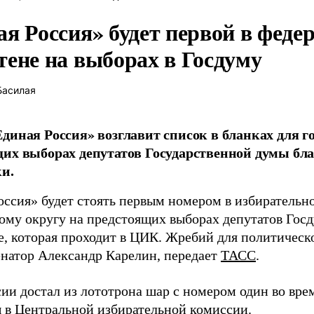
ая Россия» будет первой в феде
тене на выборах в Госдуму
Басилая
диная Россия» возглавит список в бланках для г
их выборах депутатов Государственной думы бла
и.
оссия» будет стоять первым номером в избирательн
ому округу на предстоящих выборах депутатов Гос
е, которая проходит в ЦИК. Жребий для политическ
енатор Александр Карелин, передает
ТАСС
.
сии достал из лототрона шар с номером один во вр
 в Центральной избирательной комиссии.