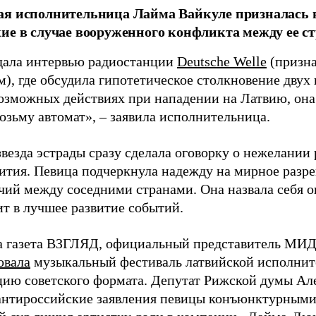
я исполнительница Лайма Вайкуле призналась в
ие в случае вооруженного конфликта между ее ст
дала интервью радиостанции
Deutsche Welle
(призна
), где обсудила гипотетическое столкновение двух 
возможных действиях при нападении на Латвию, она
возьму автомат», – заявила исполнительница.
везда эстрады сразу сделала оговорку о нежелании
ития. Певица подчеркнула надежду на мирное раз
чий между соседними странами. Она назвала себя 
ит в лучшее развитие событий.
а газета ВЗГЛЯД, официальный представитель МИД
овала
музыкальный фестиваль латвийской исполнит
цию советского формата. Депутат Рижской думы Ал
нтироссийские заявления певицы конъюнктурными