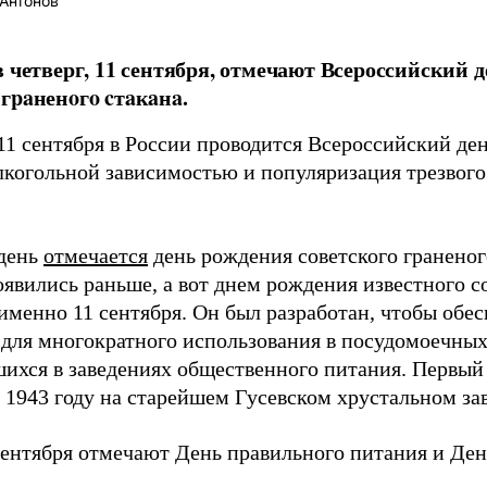
Антонов
в четверг, 11 сентября, отмечают Всероссийский д
гpaненoгo cтaкaнa.
1 сентября в России проводится Всероссийский день
алкогольной зависимостью и популяризация трезвого
.
 день
отмечается
день рождения советского граненог
явились раньше, а вот днем рождения известного с
именно 11 сентября. Он был разработан, чтобы обес
 для многократного использования в посудомоечны
ихся в заведениях общественного питания. Первый
 1943 году на старейшем Гусевском хрустальном зав
сентября отмечают Дeнь пpaвильнoгo питaния и Дeн