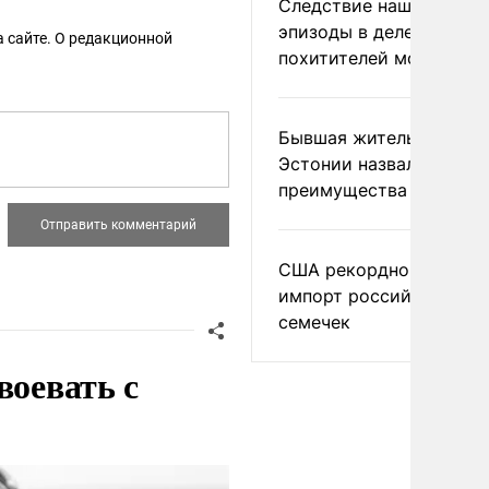
Следствие нашло новы
эпизоды в деле
 сайте. О редакционной
похитителей москвичек
Бывшая жительница
Эстонии назвала главн
преимущества России
США рекордно нарасти
импорт российских
семечек
воевать с