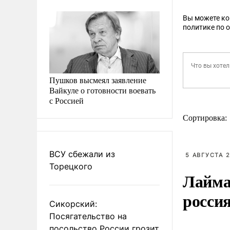
Вы можете к
политике по 
Пушков высмеял заявление
Вайкуле о готовности воевать
с Россией
Сортировка:
ВСУ сбежали из
5 АВГУСТА 2
Торецкого
Лайма 
росси
Сикорский:
Посягательство на
посольство России грозит