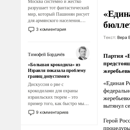
Москва системно и жестко
разрушает тот фантастический
«Един
мир, который Пашинян рисует
бюлле
для армянского населения.
Мир, где этому населению все
3 комментария
должны просто по
Tекст:
Вера 
определению, где его
политические прожекты будут
беспрекословно оплачиваться
Партия «Е
Тимофей Бордачёв
за счет российских
предстоящ
«Большая крокодила» из
налогоплательщиков и где за
жеребьевк
Израиля показала проблему
свои поступки не нужно
границ допустимого
отвечать.
«Единая Р
Дискуссия о рве с
федеральн
крокодилами для охраны
израильских тюрем – это
жеребьевк
пример того, как быстро мы
вытянул с
двигаемся по пути
9 комментариев
революционных изменений.
Герой Рос
То, что несколько лет назад
процедуры
было образом для