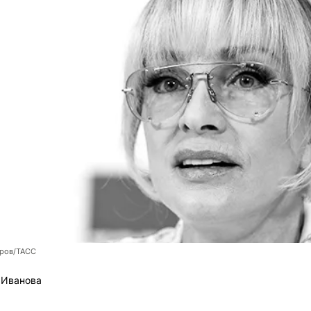
оров/ТАСС
 Иванова