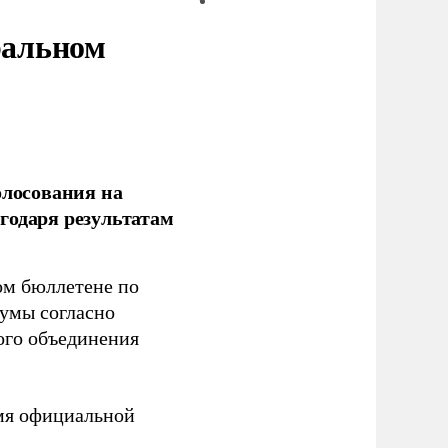
ральном
олосования на
годаря результатам
ом бюллетене по
думы согласно
ого объединения
емя официальной