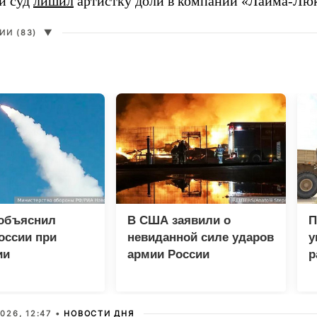
й суд
лишил
артистку доли в компании «Лайма-Люк
И (83)
▼
 объяснил
В США заявили о
П
оссии при
невиданной силе ударов
у
ии
армии России
р
еских центров в
026, 12:47 •
НОВОСТИ ДНЯ