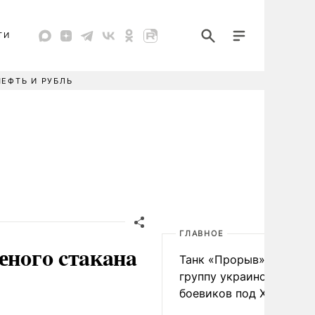
ТИ
НЕФТЬ И РУБЛЬ
ГЛАВНОЕ
енoгo cтaкaнa
Танк «Прорыв» уничто
группу украинских
боевиков под Харьково