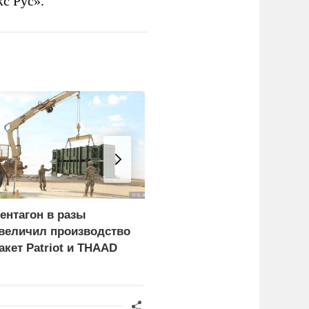
с Рус».
ентагон в разы
ФСБ: Сорвано
величил производство
покушение на одного из
акет Patriot и THAAD
глав новых регионов