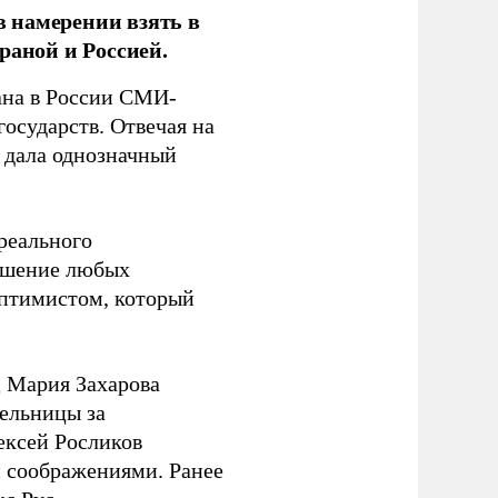
 намерении взять в
раной и Россией.
на в России СМИ-
государств. Отвечая на
 дала однозначный
 реального
решение любых
оптимистом, который
 Мария Захарова
ельницы за
ексей Росликов
 соображениями. Ранее