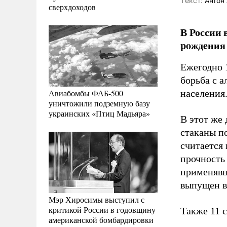
Tекст:
Антон 
сверхдоходов
В России 
poждeния 
Ежегодно 1
борьба с 
Авиабомбы ФАБ-500
населения
уничтожили подземную базу
украинских «Птиц Мадьяра»
В этот же
стаканы по
считается 
прочность
применявш
выпущен в
Мэр Хиросимы выступил с
критикой России в годовщину
Также 11 
американской бомбардировки