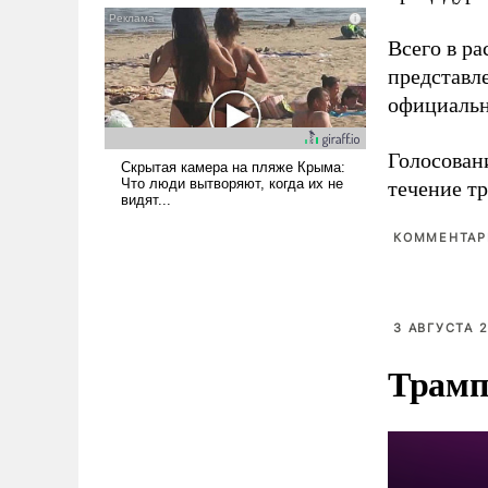
псевдонаучной фантастики,
стало всерьез обсуждаемой
Всего в р
идеей.
представл
официальн
Голосовани
течение тр
КОММЕНТАРИ
3 АВГУСТА 2
Трамп