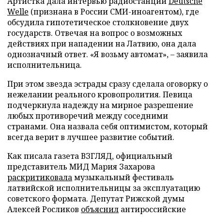
Артистка дала интервью радиостанции
Deutsche
Welle
(признана в России СМИ-иноагентом), где
обсудила гипотетическое столкновение двух
государств. Отвечая на вопрос о возможных
действиях при нападении на Латвию, она дала
однозначный ответ. «Я возьму автомат», – заявила
исполнительница.
При этом звезда эстрады сразу сделала оговорку о
нежелании реального кровопролития. Певица
подчеркнула надежду на мирное разрешение
любых противоречий между соседними
странами. Она назвала себя оптимистом, который
всегда верит в лучшее развитие событий.
Как писала газета ВЗГЛЯД, официальный
представитель МИД Мария Захарова
раскритиковала
музыкальный фестиваль
латвийской исполнительницы за эксплуатацию
советского формата. Депутат Рижской думы
Алексей Росликов
объяснил
антироссийские