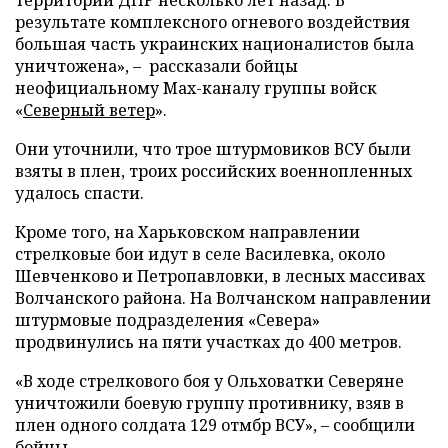
территории ДНР несколько лет назад. В
результате комплексного огневого воздействия
большая часть украинских националистов была
уничтожена», – рассказали бойцы
неофициальному Max-каналу группы войск
«
Северный ветер
».
Они уточнили, что трое штурмовиков ВСУ были
взяты в плен, троих российских военнопленных
удалось спасти.
Кроме того, на Харьковском направлении
стрелковые бои идут в селе Василевка, около
Шевченково и Петропавловки, в лесных массивах
Волчанского района. На Волчанском направлении
штурмовые подразделения «Севера»
продвинулись на пяти участках до 400 метров.
«В ходе стрелкового боя у Ольховатки Северяне
уничтожили боевую группу противнику, взяв в
плен одного солдата 129 отмбр ВСУ», – сообщили
бойцы.