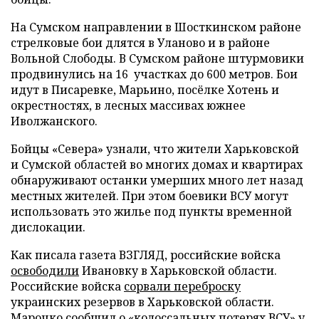
На Сумском направлении в Шосткинском районе
стрелковые бои длятся в Уланово и в районе
Вольной Слободы. В Сумском районе штурмовики
продвинулись на 16 участках до 600 метров. Бои
идут в Писаревке, Марьино, посёлке Хотень и
окрестностях, в лесных массивах южнее
Иволжанского.
Бойцы «Севера» узнали, что жители Харьковской
и Сумской областей во многих домах и квартирах
обнаруживают останки умерших много лет назад
местных жителей. При этом боевики ВСУ могут
использовать это жилье под пункты временной
дислокации.
Как писала газета ВЗГЛЯД, российские войска
освободили
Ивановку в Харьковской области.
Российские войска
сорвали переброску
украинских резервов в Харьковской области.
Марочко
сообщил
о «колоссальных потерях ВСУ» у