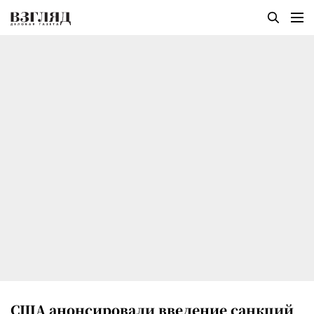
США анонсировали введение санкций