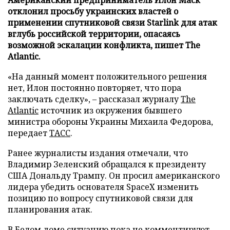
отклонил просьбу украинских властей о
применении спутниковой связи Starlink для атак
вглубь российской территории, опасаясь
возможной эскалации конфликта, пишет The
Atlantic.
«На данный момент положительного решения
нет, Илон постоянно повторяет, что пора
заключать сделку», – рассказал журналу
The
Atlantic
источник из окружения бывшего
министра обороны Украины Михаила Федорова,
передает
ТАСС
.
Ранее журналисты издания отмечали, что
Владимир Зеленский обращался к президенту
США Дональду Трампу. Он просил американского
лидера убедить основателя SpaceX изменить
позицию по вопросу спутниковой связи для
планирования атак.
В Белом доме ситуацию пока не комментируют.