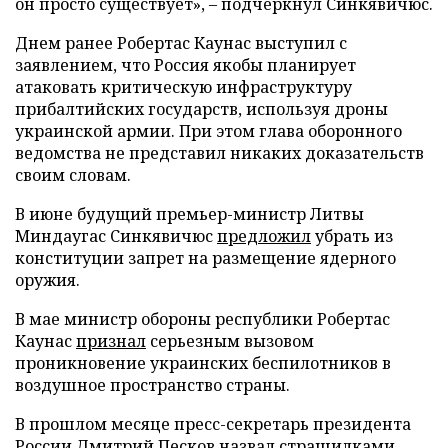
он просто существует», – подчеркнул Синкявичюс.
Днем ранее Робертас Каунас выступил с
заявлением, что Россия якобы планирует
атаковать критическую инфраструктуру
прибалтийских государств, используя дроны
украинской армии. При этом глава оборонного
ведомства не представил никаких доказательств
своим словам.
В июне будущий премьер-министр Литвы
Миндаугас Синкявичюс
предложил
убрать из
конституции запрет на размещение ядерного
оружия.
В мае министр обороны республики Робертас
Каунас
признал
серьезным вызовом
проникновение украинских беспилотников в
воздушное пространство страны.
В прошлом месяце пресс-секретарь президента
России Дмитрий Песков
назвал
страшилками