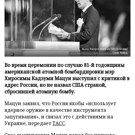
Фото: Kenjiro Matsuo/AFLO/Global
Look Press
Во время церемонии по случаю 81-й годовщины
американской атомной бомбардировки мэр
Хиросимы Кадзуми Мацуи выступил с критикой в
адрес России, но не назвал США страной,
сбросившей атомную бомбу.
Мацуи заявил, что Россия якобы «использует
ядерное оружие в качестве инструмента
запугивания», и связал это с действиями на
Украине, передает
ТАСС
.
Свое выступление Мацуи начал без прямого