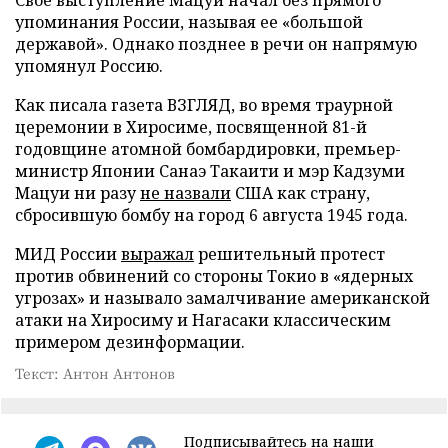
упоминания России, называя ее «большой
державой». Однако позднее в речи он напрямую
упомянул Россию.
Как писала газета ВЗГЛЯД, во время траурной
церемонии в Хиросиме, посвященной 81-й
годовщине атомной бомбардировки, премьер-
министр Японии Санаэ Такаити и мэр Кадзуми
Мацуи ни разу
не назвали
США как страну,
сбросившую бомбу на город 6 августа 1945 года.
МИД России
выражал
решительный протест
против обвинений со стороны Токио в «ядерных
угрозах» и называло замалчивание американской
атаки на Хиросиму и Нагасаки классическим
примером дезинформации.
Текст: Антон Антонов
Подписывайтесь на наши