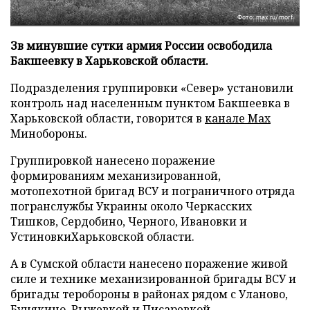
Фото: max.ru/morf
Зв минувшие сутки армия России освободила
Бакшеевку в Харьковской области.
Подразделения группировки «Север» установили
контроль над населенным пунктом Бакшеевка в
Харьковской области, говорится в
канале Max
Минобороны.
Группировкой нанесено поражение
формированиям механизированной,
мотопехотной бригад ВСУ и пограничного отряда
погранслужбы Украины около Черкасских
Тишков, Сердобино, Черного, Ивановки и
УстиновкиХарьковской области.
А в Сумской области нанесено поражение живой
силе и технике механизированной бригады ВСУ и
бригады теробороны в районах рядом с Уланово,
Бунякино, Рыжевкой и Писаревкой.