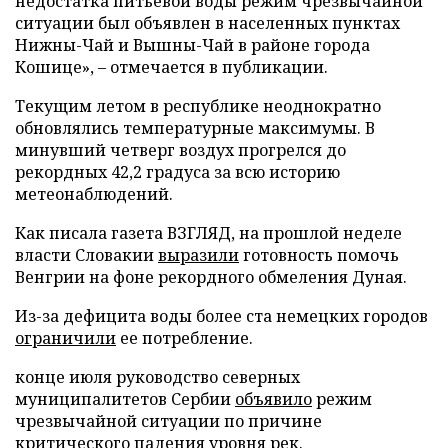
недостатка питьевой воды режим чрезвычайной
ситуации был объявлен в населенных пунктах
Нижны-Чай и Вышны-Чай в районе города
Кошице», – отмечается в публикации.
Текущим летом в республике неоднократно
обновлялись температурные максимумы. В
минувший четверг воздух прогрелся до
рекордных 42,2 градуса за всю историю
метеонаблюдений.
Как писала газета ВЗГЛЯД, на прошлой неделе
власти Словакии
выразили
готовность помочь
Венгрии на фоне рекордного обмеления Дуная.
Из-за дефицита воды более ста немецких городов
ограничили
ее потребление.
конце июля руководство северных
муниципалитетов Сербии
объявило
режим
чрезвычайной ситуации по причине
критического падения уровня рек.