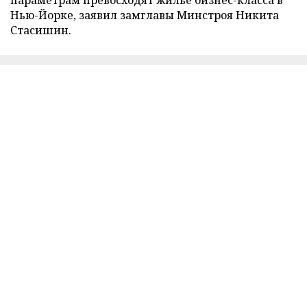
параметрам превосходят жилье бизнес-класса в
Нью-Йорке, заявил замглавы Минстроя Никита
Стасишин.