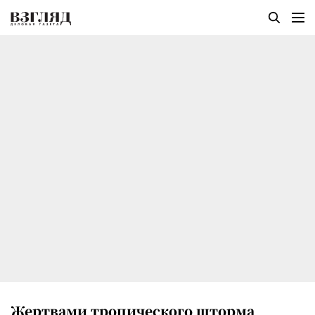
Жертвами тропического шторма