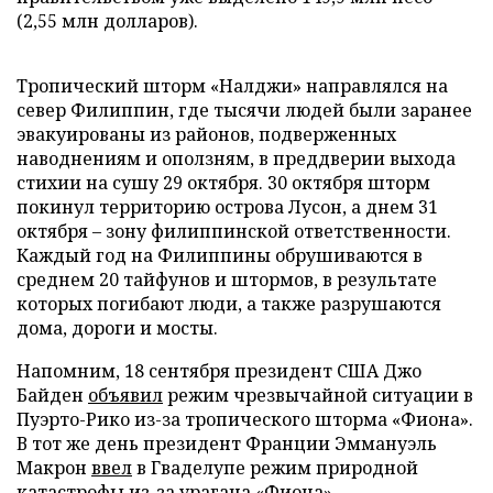
(2,55 млн долларов).
Тропический шторм «Налджи» направлялся на
север Филиппин, где тысячи людей были заранее
эвакуированы из районов, подверженных
наводнениям и оползням, в преддверии выхода
стихии на сушу 29 октября. 30 октября шторм
покинул территорию острова Лусон, а днем 31
октября – зону филиппинской ответственности.
Каждый год на Филиппины обрушиваются в
среднем 20 тайфунов и штормов, в результате
которых погибают люди, а также разрушаются
дома, дороги и мосты.
Напомним, 18 сентября президент США Джо
Байден
объявил
режим чрезвычайной ситуации в
Пуэрто-Рико из-за тропического шторма «Фиона».
В тот же день президент Франции Эммануэль
Макрон
ввел
в Гваделупе режим природной
катастрофы из-за урагана «Фиона».