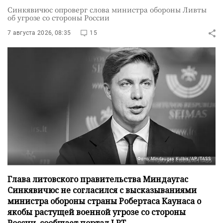
Синкявичюс опроверг слова министра обороны Ливты
об угрозе со стороны России
7 августа 2026, 08:35
15
Фото: Mindaugas Kulbis/AP/TASS
Глава литовского правительства Миндаугас
Синкявичюс не согласился с высказываниями
министра обороны страны Робертаса Каунаса о
якобы растущей военной угрозе со стороны
России, сообщает портал LRT.