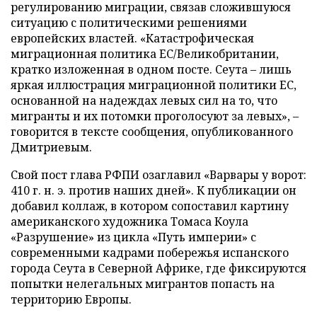
регулированию миграции, связав сложившуюся
ситуацию с политическими решениями
европейских властей. «Катастрофическая
миграционная политика ЕС/Великобритании,
кратко изложенная в одном посте. Сеута – лишь
яркая иллюстрация миграционной политики ЕС,
основанной на надеждах левых сил на то, что
мигранты и их потомки проголосуют за левых», –
говорится в тексте сообщения, опубликованного
Дмитриевым.
Свой пост глава РФПИ озаглавил «Варвары у ворот:
410 г. н. э. против наших дней». К публикации он
добавил коллаж, в котором сопоставил картину
американского художника Томаса Коула
«Разрушение» из цикла «Путь империи» с
современными кадрами побережья испанского
города Сеута в Северной Африке, где фиксируются
попытки нелегальных мигрантов попасть на
территорию Европы.