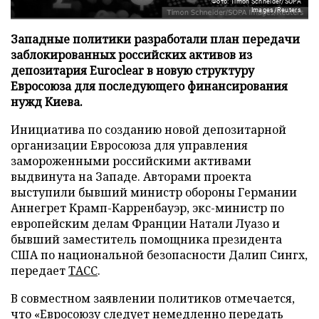
Фото: Timon Schneider/SOPA
Images/Reuters
Западные политики разработали план передачи
заблокированных российских активов из
депозитария Euroclear в новую структуру
Евросоюза для последующего финансирования
нужд Киева.
Инициатива по созданию новой депозитарной
организации Евросоюза для управления
замороженными российскими активами
выдвинута на Западе. Авторами проекта
выступили бывший министр обороны Германии
Аннегрет Крамп-Карренбауэр, экс-министр по
европейским делам Франции Натали Луазо и
бывший заместитель помощника президента
США по национальной безопасности Далип Сингх,
передает
ТАСС
.
В совместном заявлении политиков отмечается,
что «Евросоюзу следует немедленно передать