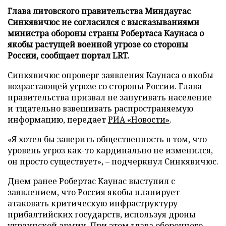
Глава литовского правительства Миндаугас
Синкявичюс не согласился с высказываниями
министра обороны страны Робертаса Каунаса о
якобы растущей военной угрозе со стороны
России, сообщает портал LRT.
Синкявичюс опроверг заявления Каунаса о якобы
возрастающей угрозе со стороны России. Глава
правительства призвал не запугивать население
и тщательно взвешивать распространяемую
информацию, передает
РИА «Новости»
.
«Я хотел бы заверить общественность в том, что
уровень угроз как-то кардинально не изменился,
он просто существует», – подчеркнул Синкявичюс.
Днем ранее Робертас Каунас выступил с
заявлением, что Россия якобы планирует
атаковать критическую инфраструктуру
прибалтийских государств, используя дроны
украинской армии. При этом глава оборонного