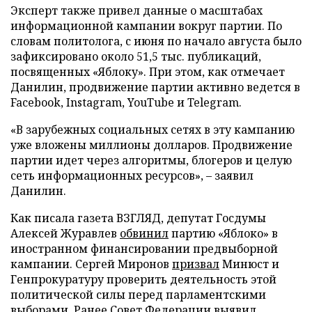
Эксперт также привел данные о масштабах
информационной кампании вокруг партии. По
словам политолога, с июня по начало августа было
зафиксировано около 51,5 тыс. публикаций,
посвященных «Яблоку». При этом, как отмечает
Данилин, продвижение партии активно ведется в
Facebook, Instagram, YouTube и Telegram.
«В зарубежных социальных сетях в эту кампанию
уже вложены миллионы долларов. Продвижение
партии идет через алгоритмы, блогеров и целую
сеть информационных ресурсов», – заявил
Данилин.
Как писала газета ВЗГЛЯД, депутат Госдумы
Алексей Журавлев
обвинил
партию «Яблоко» в
иностранном финансировании предвыборной
кампании. Сергей Миронов
призвал
Минюст и
Генпрокуратуру проверить деятельность этой
политической силы перед парламентскими
выборами. Ранее Совет Федерации
выявил